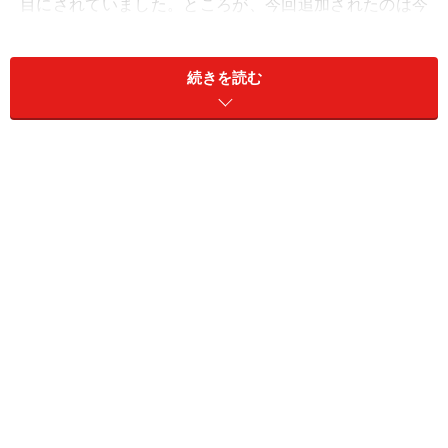
目にされていました。ところが、今回追加されたのは今
までに上がっていた項目の充実ではなく、意外な項目の
追加でした。それは
「老後の生活設計」というテーマ
で
続きを読む
す。
投資信託を通じて株や債券で運用し、お金を増やしてい
く方法を学ぶ場に、なぜ生活設計をたてることが必要と
されたのでしょうか。
実はそこに、「本来、投資教育で
行うべき課題」があった
のです。