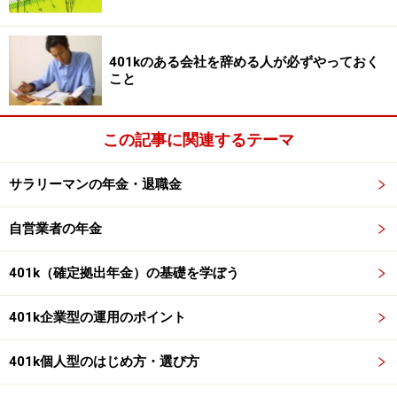
で、失敗したときの損失を抑えるのは、
「生活設計」に
もとづく自己判断
です。
401kのある会社を辞める人が必ずやっておく
＞＞実はライフプランを金融機関は教えてくれない。教
こと
えたくない？ 次ページへ
この記事に関連するテーマ
※記事内容は執筆時点のものです。最新の内容をご確認くださ
い。
サラリーマンの年金・退職金
本記事の内容は一般的な情報提供を目的としており、特定の金融
商品や投資行動を推奨するものではありません。
自営業者の年金
投資や資産運用に関する最終的なご判断はご自身の責任において
行ってください。
掲載情報の正確性・完全性については十分に配慮しております
401k（確定拠出年金）の基礎を学ぼう
が、その内容を保証するものではなく、これに基づく損失・損害
などについて当社は一切の責任を負いません。
最新の情報や詳細については、必ず各金融機関やサービス提供者
401k企業型の運用のポイント
の公式情報をご確認ください。
401k個人型のはじめ方・選び方
次のページへ
1
/
2