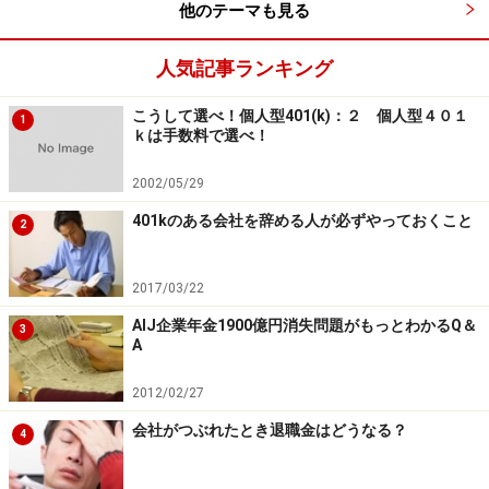
他のテーマも見る
人気記事ランキング
こうして選べ！個人型401(k)：２ 個人型４０１
1
ｋは手数料で選べ！
2002/05/29
401kのある会社を辞める人が必ずやっておくこと
2
2017/03/22
AIJ企業年金1900億円消失問題がもっとわかるQ＆
3
A
2012/02/27
会社がつぶれたとき退職金はどうなる？
4