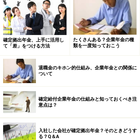
私たちのほとんどは、投資をするとき、なんとなく買う
ものを決めたり、なんとなく買う金額を決めています。
「値上がりしそう」という感覚的なものや、値上がり期
待への「欲」を投資判断の軸にしています。
たくさんある？企業年金の種
確定拠出年金、上手に活用し
実はこれ、あまり適当な考えではありません。
きちんと
類を一度知っておこう
て「差」をつける方法
「いくら投資するか」「どんな投資対象を保有したい
か」「どれくらい損してもいいが、どれくらい増える計
退職金のキホン的仕組み、企業年金との関係に
画だ」といった部分を自分で決めた上で、具体的な商品
ついて
額や購入額の検討をすべき
なのです。そのときキーワー
ドとなるのは、自分自身の「生活設計」なのです。
確定給付企業年金の仕組みと知っておくべき注
意点は？
たとえば、「自分としては資産の半分以上を、リスク運
用するのはやりすぎだと思う」と考える人であれば、購
入金額をセルフコントロールすることができます。どん
入社した会社が確定拠出年金？そのときどうす
なに儲かりそうな相場であっても下がることはあるわけ
る？Q＆A