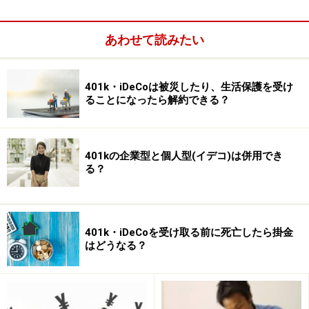
あわせて読みたい
401k・iDeCoは被災したり、生活保護を受け
生活設計がなぜ投資に必要なのか
ることになったら解約できる？
生活設計、つまりライフプランといえば、保険の見直し
や節約、貯金の実行のために、ファイナンシャルプラン
401kの企業型と個人型(イデコ)は併用でき
ナーと相談するものとしてよく知られています。テレビ
る？
や雑誌で、なかなかお金が貯まらない家庭にFPがアドバ
イスする姿を見たことがある人もいるでしょう。しか
し、資産運用とライフプランはあまり関係がないような
401k・iDeCoを受け取る前に死亡したら掛金
気がします。ところが、
ライフプランは、資産運用を考
はどうなる？
える際に、きちんと整理しておくべきテーマだった
ので
す。