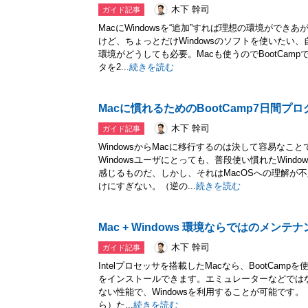
木下 幹司
ガイド記事
MacにWindowsを“追加”すれば理想の環境ができ
けど、ちょっとだけWindowsのソフトを使いたい、
環境がどうしても必要。Macも使うのでBootCamp
タを2...
続きを読む
Macに慣れるためのBootCamp7日間プ
木下 幹司
ガイド記事
WindowsからMacに移行するのは決して容易なこ
Windowsユーザにとっても、普段使い慣れたWin
感じるものだ、しかし、それはMacOSへの理解が
けにすぎない。（逆の...
続きを読む
Mac + Windows 環境ならではのメンテ
木下 幹司
ガイド記事
Intelプロセッサを搭載したMacなら、BootCampを使
をインストールできます。エミュレーターなどではない
ない性能で、Windowsを利用することが可能です
ら）た...
続きを読む