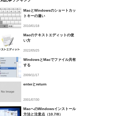
MacとWindowsのショートカッ
トキーの違い
2010/01/18
Macのテキストエディットの使
い方
2022/05/25
WindowsとMacでファイル共有
する
2009/11/17
enterとreturn
2001/07/30
MacへのWindowsインストール
方法と注意点（10.7/8）