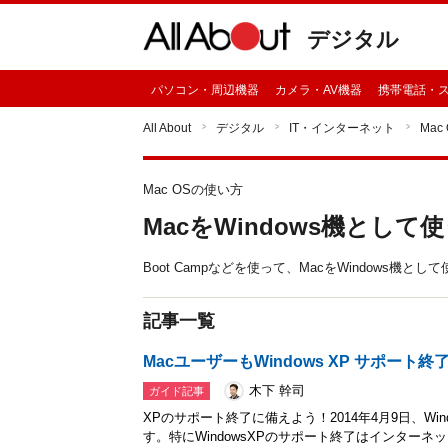
デジタル
パソコン・周辺機器
カメラ・AV機器
携帯電話・
All About
デジタル
IT・インターネット
Mac
Mac OSの使い方
MacをWindows機として
Boot Campなどを使って、MacをWindows
記事一覧
MacユーザーもWindows XP サポート
木下 幹司
ガイド記事
XPのサポート終了に備えよう！2014年4月9日、Windo
す。特にWindowsXPのサポート終了はインター