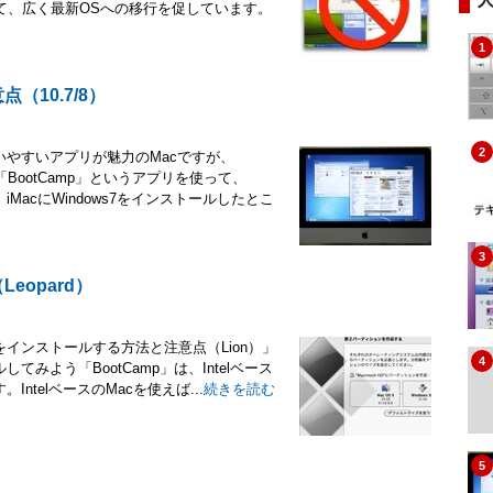
て、広く最新OSへの移行を促しています。
1
（10.7/8）
2
使いやすいアプリが魅力のMacですが、
BootCamp」というアプリを使って、
iMacにWindows7をインストールしたとこ
3
eopard）
wsをインストールする方法と注意点（Lion）」
4
てみよう「BootCamp」は、Intelベース
IntelベースのMacを使えば...
続きを読む
5