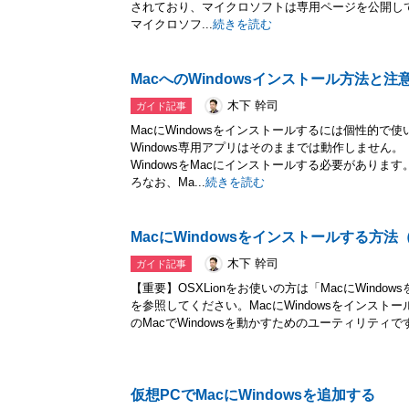
されており、マイクロソフトは専用ページを公開し
マイクロソフ...
続きを読む
MacへのWindowsインストール方法と注意点
木下 幹司
ガイド記事
MacにWindowsをインストールするには個性的で
Windows専用アプリはそのままでは動作しません。「
WindowsをMacにインストールする必要があります。
ろなお、Ma...
続きを読む
MacにWindowsをインストールする方法（L
木下 幹司
ガイド記事
【重要】OSXLionをお使いの方は「MacにWindo
を参照してください。MacにWindowsをインストールし
のMacでWindowsを動かすためのユーティリティです。
仮想PCでMacにWindowsを追加する