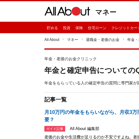
マネー
貯める
投資
保険
住宅ローン
クレジットカー
All About
マネー
退職金・老後のお金
年金・
年金・老後のお金クリニック
年金と確定申告についての
年金をもらっている人の確定申告の質問に専門家が
記事一覧
月10万円の年金をもらいながら、月収3
要？
All About 編集部
ガイド記事
老後のお金や生活費が足りるのか不安ですよね。老