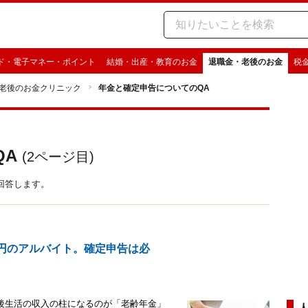
ド・電子マネー・ポイント
結婚・出産・教育のお金
退職金・老後のお金
税
老後のお金クリニック
年金と確定申告についてのQA
QA
(
2
ページ目)
回答します。
万円のアルバイト。確定申告は必
後生活の収入の柱になるのが「老齢年金」