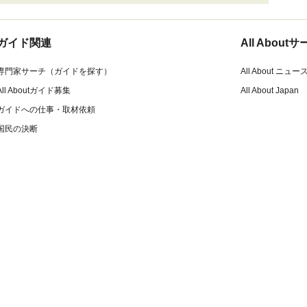
ガイド関連
All Abou
専門家サーチ（ガイドを探す）
All About ニュー
All Aboutガイド募集
All About Japan
ガイドへの仕事・取材依頼
国民の決断