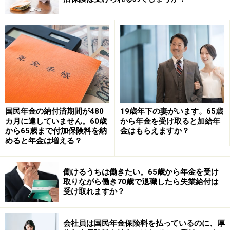
れていません。
ただし、一般的には、公的年金収入があったり、会社員
時代の収入、アルバイト収入もある場合は適用される所
得控除を受けられていないなど、所得税が多く引かれて
いる可能性もあります。
このケースでは、退職した年の所得も含め、所得税を精
国民年金の納付済期間が480
19歳年下の妻がいます。65歳
算するためには確定申告を検討したほうがいいでしょ
カ月に達していません。60歳
から年金を受け取ると加給年
う。詳しくは、税務署に確認してみましょう。
から65歳まで付加保険料を納
金はもらえますか？
めると年金は増える？
※年金プチ相談コーナーに取り上げてほしい質問がある
人は
こちらから
応募するか、コメント欄への書き込みを
働けるうちは働きたい。65歳から年金を受け
取りながら働き70歳で退職したら失業給付は
お願いします。
受け取れますか？
【関連記事】
会社員は国民年金保険料を払っているのに、厚