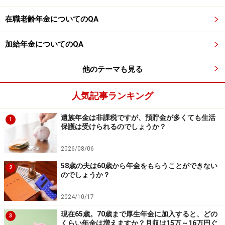
※謝礼付きの限定アンケートやモニター企画に参加が可能に
在職老齢年金についてのQA
なります
加給年金についてのQA
他のテーマも見る
人気記事ランキング
遺族年金は非課税ですが、預貯金が多くても生活
1
保護は受けられるのでしょうか？
2026/08/06
58歳の夫は60歳から年金をもらうことができない
2
のでしょうか？
2024/10/17
現在65歳。70歳まで厚生年金に加入すると、どの
3
くらい年金は増えますか？月収は15万～16万円ぐ