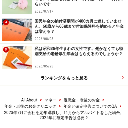
らいです
2025/07/17
国民年金の納付済期間が480カ月に達していませ
4
ん。60歳から65歳まで付加保険料を納めると年金
は増える？
2026/08/05
私は昭和38年生まれの女性です。働かなくても特
5
別支給の老齢厚生年金はもらえるのでしょうか？
2026/05/28
ランキングをもっと見る
>
>
>
All About
マネー
退職金・老後のお金
>
>
年金・老後のお金クリニック
年金と確定申告についてのQA
2023年7月に会社を定年退職し、11月からアルバイトをした場合。
2024年に確定申告は必要？