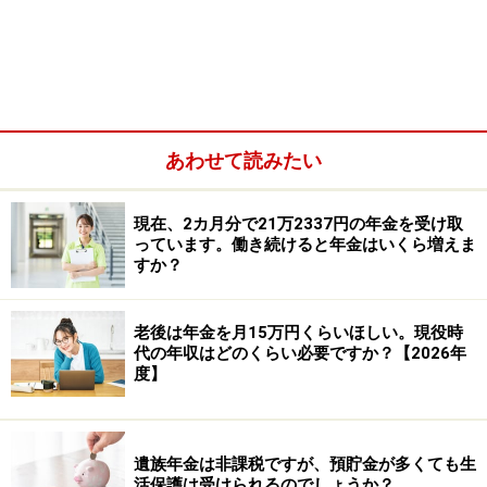
あわせて読みたい
定年退職後のアルバイト。確定申告は必要？
現在、2カ月分で21万2337円の年金を受け取
っています。働き続けると年金はいくら増えま
A：老齢年金をもらいながら働く場合、一定
すか？
以上の収入があれば確定申告は必要
このケースでは、老齢年金額がわかりませんが、アルバ
老後は年金を月15万円くらいほしい。現役時
代の年収はどのくらい必要ですか？【2026年
イト収入があります。老齢年金をもらいながら働く場
度】
合、一定以上の収入があれば確定申告は必要となりま
す。一般的には公的年金等の収入が400万円以下で、年
金以外の雑所得やアルバイトの給与所得が20万円以下
遺族年金は非課税ですが、預貯金が多くても生
（給与収入なら75万円以下）なら確定申告は義務付けら
活保護は受けられるのでしょうか？