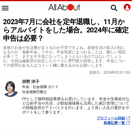
2023年7月に会社を定年退職し、11月か
らアルバイトをした場合。2024年に確定
申告は必要？
老後のお金や生活費が足りるのか不安ですよね。老後生活の収入の柱に
なるのが「老齢年金」ですが、年金制度にまつわることは、難しい用語
が多くて、ますます不安になってしまう人もいるのではないでしょう
か。今回は編集部が設定したケースに専門家が回答します。年金につい
ての質問がある人はコメント欄に書き込みをお願いします。
更新日：
2024年02月13日
拝野 洋子
年金・社会保障 ガイド
社会保険労務士
FPとして随時相談業務をお受けしています。年金や失業給付な
ど公的手当や共済、少額短期保険も活用した家計管理について
の情報提供やアドバイスを行います。より良い人生の選択をサ
ポートをして参ります。
プロフィール詳細
執筆記事一覧