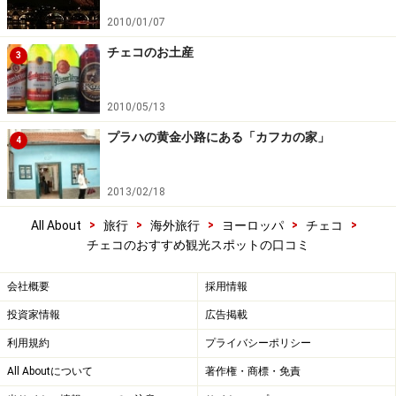
2010/01/07
チェコのお土産
3
2010/05/13
プラハの黄金小路にある「カフカの家」
4
2013/02/18
>
>
>
>
>
All About
旅行
海外旅行
ヨーロッパ
チェコ
チェコのおすすめ観光スポットの口コミ
会社概要
採用情報
投資家情報
広告掲載
利用規約
プライバシーポリシー
All Aboutについて
著作権・商標・免責