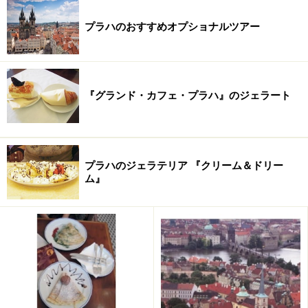
電話：+420-257-532-626
カレル橋の橋塔：10:00～22:00（8月、9月）、30kc
プラハのおすすめオプショナルツアー
※データは記事公開時点のものです。
『グランド・カフェ・プラハ』のジェラート
※記事内容は執筆時点のものです。最新の内容をご確認くださ
い。
※海外を訪れる際には最新情報の入手に努め、「
外務省 海外安全
ホームページ
」を確認するなど、安全確保に十分注意を払ってく
ださい。
プラハのジェラテリア 『クリーム＆ドリー
ム』