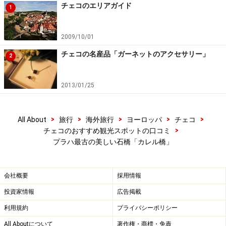
チェコのエリアガイド
1
2009/10/01
チェコの名産品「ガーネットのアクセサリー」
2
2013/01/25
>
>
>
>
>
All About
旅行
海外旅行
ヨーロッパ
チェコ
>
チェコのおすすめ観光スポットの口コミ
プラハ最古の美しい石橋「カレル橋」
会社概要
採用情報
投資家情報
広告掲載
利用規約
プライバシーポリシー
All Aboutについて
著作権・商標・免責