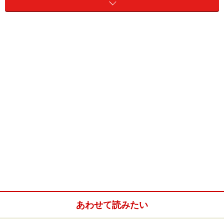
プラハの中心にあるため、プラハを訪れたなら何度も通
るであろうこの橋。
色んな角度から楽しんでくださいね。
体力があるならマラーストラナにも是非のぼってくださ
い。
展望台から望むカレル橋はプラハの街並みに溶け込ん
で、とても美しいです。
また、夜にはライトアップされ、とても幻想的な雰囲気
に様がわりしますよ。
■カレル橋（Karluv most）
あわせて読みたい
住所：Karluv most, 110 00 Praha