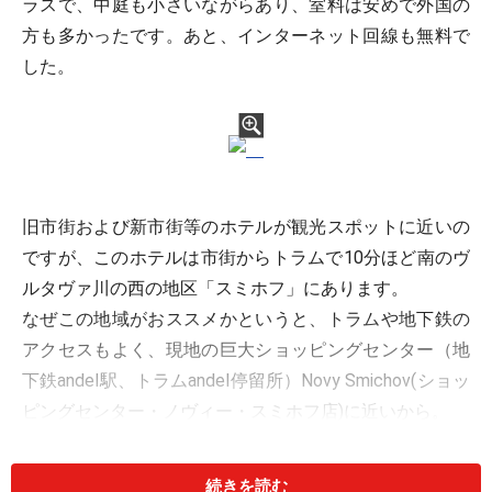
ラスで、中庭も小さいながらあり、室料は安めで外国の
方も多かったです。あと、インターネット回線も無料で
した。
旧市街および新市街等のホテルが観光スポットに近いの
ですが、このホテルは市街からトラムで10分ほど南のヴ
ルタヴァ川の西の地区「スミホフ」にあります。
なぜこの地域がおススメかというと、トラムや地下鉄の
アクセスもよく、現地の巨大ショッピングセンター（地
下鉄andel駅、トラムandel停留所）Novy Smichov(ショッ
ピングセンター・ノヴィー・スミホフ店)に近いから。
現地の方もたくさんこられてますので、ここでお出かけ
前のお水やビールの飲食物、アパレルから電化製品、お
続きを読む