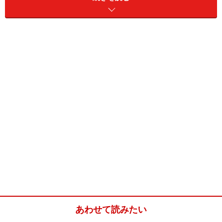
土産も買えます。Marks&Spencerも入ってます。私は、
どの国にいってもまず現地のスーパーが気になるので、
付近にスーパーがたくさんある、こちらのホテルを利用
しました。
もちろん、現地の朝は即旧市街や、新市街、スポットに
出かけます。
打刻式の共通チケット
プラハの街はトラム、地下鉄を乗りまくりましょう！
街は石畳で歩くだけでも歴史的建造物がたくさんで新鮮
な街です。
バス、トラム、地下鉄のチケットは共通で、ヨーロッパ
方面でお馴染みの、打刻式です。必ず打刻してから乗車
あわせて読みたい
しましょう。3Day、1Day、時間単位などチケットはさま