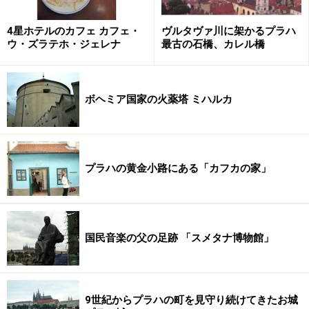
4星ホテルのカフェ カフェ・
ヴルタヴァ川に架かるプラハ
※データは記事公開時点のものです。
ウ・ズラテホ・ジェレナ
最古の石橋、カレル橋
※記事内容は執筆時点のものです。最新の内容をご確認くださ
い。
※海外を訪れる際には最新情報の入手に努め、「
外務省 海外安全
ボヘミア国家の火薬塔 ミハルカ
ホームページ
」を確認するなど、安全確保に十分注意を払ってく
ださい。
プラハの黄金小路にある「カフカの家」
国民音楽の父の足跡 「スメタナ博物館」
9世紀からプラハの町を見守り続けてきたお城