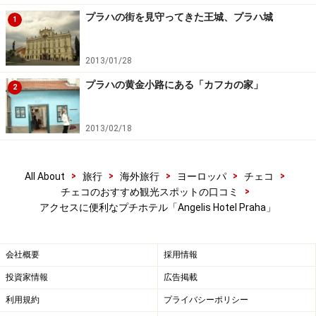
プラハの街を見守ってきた王城、プラハ城
1
2013/01/28
プラハの黄金小路にある「カフカの家」
2
2013/02/18
>
>
>
>
>
All About
旅行
海外旅行
ヨーロッパ
チェコ
>
チェコのおすすめ観光スポットの口コミ
アクセスに便利なプチホテル「Angelis Hotel Praha」
会社概要
採用情報
投資家情報
広告掲載
利用規約
プライバシーポリシー