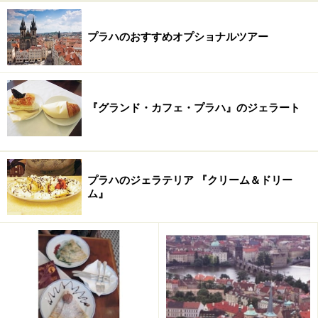
ざま。滞在に合わせて購入するとよいかと思います。空
港到着後から市内にむけ、バスや地下鉄を乗るので、そ
プラハのおすすめオプショナルツアー
の時点で1Day（24H）購入100kc。チケット購入は空港
の到着出口出てすぐのカウンターで購入するればお札が
つかえます。バス停にある券売機は自販機でコインしか
『グランド・カフェ・プラハ』のジェラート
使えません。バス停に偶然日本人2名の方が自販機で困
ってられましたので教えてあげました。
■Angelis (アンジェリス) Hotel Praha
プラハのジェラテリア 『クリーム＆ドリー
ム』
住所：Pivovarska 5, Praha
電話番号：+420-257-190-900
営業時間：24H
アクセス：ルズィニェ空港からバス100番→Zlicin駅（ズ
リーチン）メトロB→Andel駅（アンデール）徒歩
→HOTEL
公式HP：
www.hotelangelis.com/