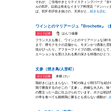
それが、ご当地やきとりテイスティングパーク『全
ルのB2F。以前は有名なイタリア料理店『マンハッ
ば、B2F-B1F吹き抜けの、天井がと...
続きを読む
ワインとのマリアージュ『Brochette』
はんつ遠藤
ガイド記事
フランス人も働く、ワインとのマリアージュな1軒
まで、煙モクモクの店舗から、モダンかつ洒落た雰
現がぴったり。アフターファイブの憩いの場として
エーションをも受け入れる奥の深さも特徴のひとつ..
丈参（焼き鳥/人形町）
来栖 けい
ガイド記事
鶏好きにはたまらない、下町の味よりBEST7を紹
鶏で勝負するのがこの「丈参」。的確な火入れ、味
の際立った一品に仕上げられています。ボクは初訪
の串を食べても銘柄鶏に勝るとも劣らない感動が...