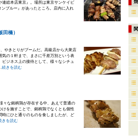
や連総本店東京』。場所は東京サンケイビ
タンブルー』があったところ。店内に入れ
（飯田橋）
今、やきとりがブームだ。高級店から大衆店
囲気の１軒まで、まさに千差万別という表
、ビジネス上の接待として、様々なシチュ
.
続きを読む
介様々な銘柄鶏が存在する中、あえて普通の
つけを施すことで、銘柄鶏でなくとも個性
問時にひと通りのものを食しましたが、ど
続きを読む