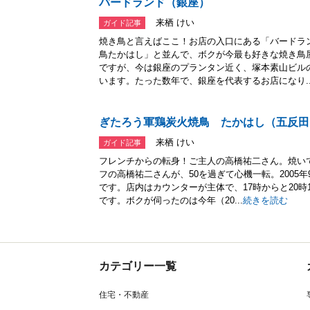
バードランド（銀座）
来栖 けい
ガイド記事
焼き鳥と言えばここ！お店の入口にある「バードラ
鳥たかはし」と並んで、ボクが今最も好きな焼き鳥
ですが、今は銀座のプランタン近く、塚本素山ビル
います。たった数年で、銀座を代表するお店になり..
ぎたろう軍鶏炭火焼鳥 たかはし（五反田
来栖 けい
ガイド記事
フレンチからの転身！ご主人の高橋祐二さん。焼い
フの高橋祐二さんが、50を過ぎて心機一転。2005
です。店内はカウンターが主体で、17時からと20時
です。ボクが伺ったのは今年（20...
続きを読む
カテゴリー一覧
住宅・不動産