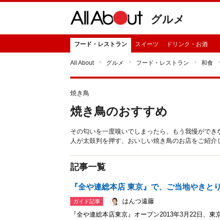
グルメ
フード・レストラン
スイーツ
ドリンク・お酒
All About
グルメ
フード・レストラン
和食
焼き鳥
焼き鳥のおすすめ
その匂いを一度嗅いでしまったら、もう我慢ができ
人が太鼓判を押す、おいしい焼き鳥のお店をご紹介
記事一覧
『全や連総本店 東京』で、ご当地やきと
はんつ遠藤
ガイド記事
『全や連総本店東京』オープン2013年3月22日、