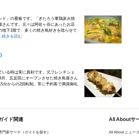
ンド」の看板です。「ぎたろう軍鶏炭火焼
屋さんです。元々は阿佐ヶ谷にあったお店
の地下1階で、多くの焼き鳥好きを唸らせて
.
続きを読む
）
ている時は実に真剣です。元フレンチシェ
年9月、五反田にオープンさせた焼き鳥屋さん
15分からの2回転制。常に予約客で満員御礼
ガイド関連
All Abou
専門家サーチ（ガイドを探す）
All About ニュー