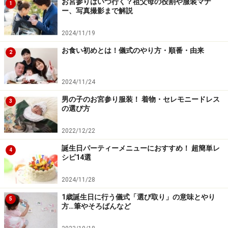
お宮参りはいつ行く？祖父母の役割や服装マナ
1
ー、写真撮影まで解説
2024/11/19
お食い初めとは！儀式のやり方・順番・由来
2
2024/11/24
男の子のお宮参り服装！ 着物・セレモニードレス
3
の選び方
2022/12/22
誕生日パーティーメニューにおすすめ！ 超簡単レ
4
シピ14選
2024/11/28
1歳誕生日に行う儀式「選び取り」の意味とやり
5
方…筆やそろばんなど