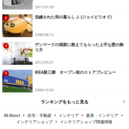
2011/07/29
洗練された和の暮らし J. (ジェイピリオド)
3
2008/08/12
デンマークの画家に教えてもらった上手な壁の飾
4
り方
2012/09/27
IKEA新三郷 オープン前のストアプレビュー
5
2008/10/26
ランキングをもっと見る
>
>
>
>
All About
住宅・不動産
インテリア
家具・インテリア
>
インテリアショップ
インテリアショップ関連情報