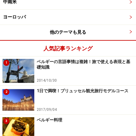
中南米
ヨーロッパ
他のテーマも見る
人気記事ランキング
ベルギーの言語事情は複雑！旅で使える表現と基
1
礎知識
2014/10/30
1日で満喫！ブリュッセル観光旅行モデルコース
2
2017/09/04
ベルギー料理
3