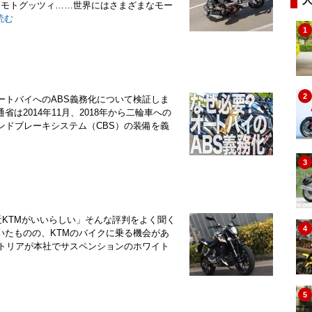
TM、モトグッツィ……世界にはさまざまなモー
読む
1
2
ートバイへのABS義務化について検証しま
2014年11月、2018年から二輪車への
ンドブレーキシステム（CBS）の装備を義
3
最近KTMがいいらしい」そんな評判をよく聞く
4
いたものの、KTMのバイクに乗る機会があ
ストリアが本社でサスペンションのホワイト
5