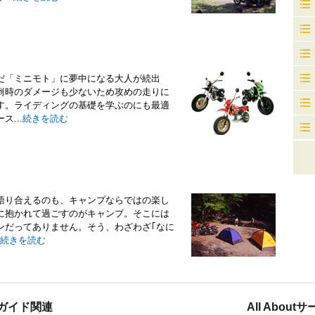
だ「ミニモト」に夢中になる大人が続出
倒時のダメージも少ないため攻めの走りに
す。ライディングの基礎を学ぶのにも最適
...
続きを読む
う
語り合えるのも、キャンプならではの楽し
に抱かれて過ごすのがキャンプ。そこには
ンだってありません。そう、わざわざ｢なに
続きを読む
ガイド関連
All Abou