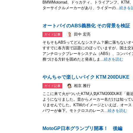
BMWMotorrad、ドゥカティ、トライアンフ、K
ターサイクルメーカーがあり、ライダーの...
続きを
オートバイのABS義務化 その背景を検証
田中 宏亮
ガイド記事
そもそもABSってどんなシステム？腑に落ちないオ
すすでに各方面で話題にのぼっていますが、国土交通省は
アンチロックブレーキシステム（ABS）、コンバイ
務づける方針を固めたと発表しま...
続きを読む
やんちゃで楽しいバイク KTM 200DUKE
相京 雅行
ガイド記事
ここに来て火がついたKTM人気KTM200DUKE「
ようになりました。昔からメーカー名だけは知って
りませんでした。KTMのイメージといえば、オー
パワーが傘下。モトクロスのレース...
続きを読む
MotoGP日本グランプリ開幕！ 後編