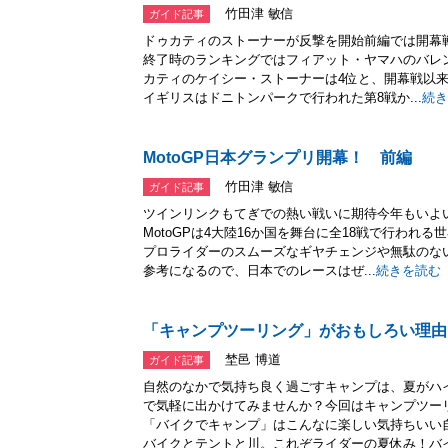
竹田津 敏信
ガイド記事
ドゥカティのストーナーが反撃を開始前編では開幕
終了時のランキングではフィアット・ヤマハのバレ
カティのケイシー・ストーナーは4位と、開幕戦以
イギリスはドニトンパークで行われた第8戦か...
続き
MotoGP日本グランプリ開幕！ 前編
竹田津 敏信
ガイド記事
ツインリンクもてぎでの熱い戦いに期待今年もいよい
MotoGPは4大陸16か国を舞台に全18戦で行われ
プロライダーのスムーズなギヤチェンジや無駄のな
参考になるので、日本でのレースはぜ...
続きを読む
「キャンプツーリング」がおもしろい理由
埜邑 博道
ガイド記事
自然のなかで気持ち良く過ごすキャンプは、夏がハ
で気軽に出かけてみませんか？今回はキャンプツー
「バイクでキャンプ」はこんなに楽しい気持ちいい
バイクとテントと川。これぞライダーの夏休み！バイ.