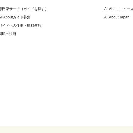
専門家サーチ（ガイドを探す）
All About ニュー
All Aboutガイド募集
All About Japan
ガイドへの仕事・取材依頼
国民の決断