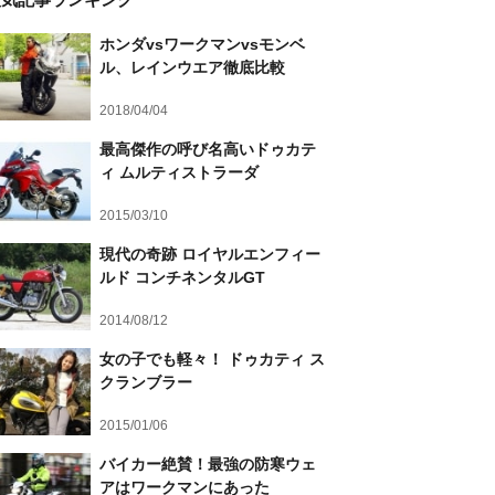
ホンダvsワークマンvsモンベ
ル、レインウエア徹底比較
2018/04/04
最高傑作の呼び名高いドゥカテ
ィ ムルティストラーダ
2015/03/10
現代の奇跡 ロイヤルエンフィー
ルド コンチネンタルGT
2014/08/12
女の子でも軽々！ ドゥカティ ス
クランブラー
2015/01/06
バイカー絶賛！最強の防寒ウェ
アはワークマンにあった