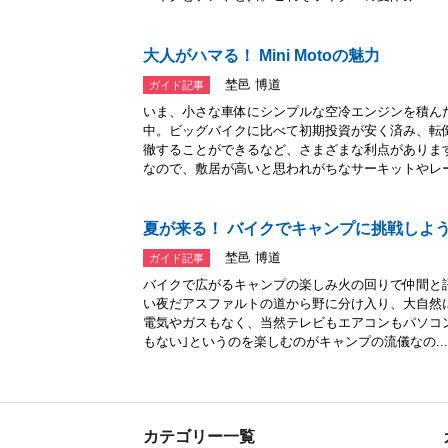
大人がハマる！ Mini Motoの魅力
埜邑 博道
ガイド記事
いま、小さな車体にシンプルな空冷エンジンを積ん
中。ビッグバイクに比べて初期投資が安く済み、転
徹することができるなど、さまざまな利点がありま
なので、敷居が高いと思われがちなサーキットやレース
夏が来る！ バイクでキャンプに挑戦しよ
埜邑 博道
ガイド記事
バイクで広がるキャンプの楽しみ火の回りで仲間と
い夜だアスファルトの道から野に分け入り、大自然
電気やガスもなく、当然テレビもエアコンもパソコ
もない｣というのを楽しむのがキャンプの流儀なの...
カテゴリー一覧