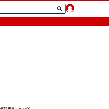
人気記事ランキング