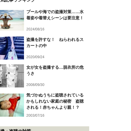
プールや海での盗撮対策……水
着姿や着替えシーンは要注意！
2024/08/16
盗撮を許すな！ ねらわれるス
カートの中
2020/09/24
女が女を盗撮する…脱衣所の危
うさ
2008/09/30
気づかぬうちに盗聴されている
かもしれない家庭の秘密 盗聴
される！赤ちゃんより親！？
2003/07/16