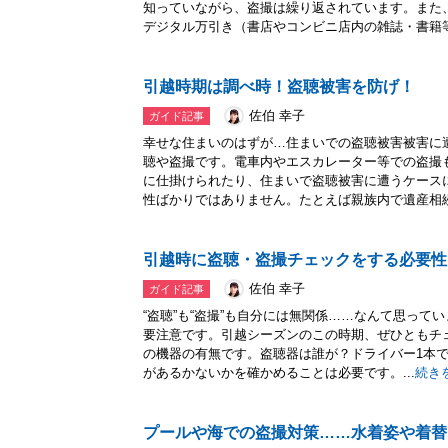
知っていながら、盗撮は繰り返されています。また
デジタル万引き（書店やコンビニ店内の雑誌・書籍等.
引越時期は調べ時！盗聴被害を防げ！
佐伯 幸子
ガイド記事
幸せな住まいのはずが…住まいでの盗聴被害被害に
聴や盗撮です。電車内やエスカレーター等での盗撮
に仕掛けられたり、住まいで盗聴被害に遭うケース
性ばかりではありません。たとえば親族内で遺産相続.
引越時に盗聴・盗撮チェックをする必要性
佐伯 幸子
ガイド記事
“盗聴”も“盗撮”も自分には無関係……なんて思って
要注意です。引越シーズンのこの時期、ぜひともチ
の機器の有無です。盗聴器は誰が？ドライバー1本
があるかないかを確かめることは必要です。...
続き
プールや海での盗撮対策……水着姿や着替