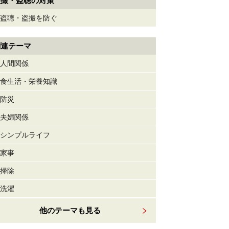
盗撮・盗聴の対策
盗聴・盗撮を防ぐ
関連テーマ
人間関係
食生活・栄養知識
防災
夫婦関係
シンプルライフ
家事
掃除
洗濯
他のテーマも見る