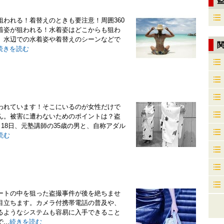
われる！着替えのときも要注意！周囲360
着姿が狙われる！水着姿はどこからも狙わ
、水辺での水着姿や着替えのシーンなどで
続きを読む
われています！そこにいるのが女性だけで
ん。被害に遭わないためのポイントは？盗
18日、元塾講師の35歳の男と、自称アダル
読む
ートの中を狙った盗撮事件が後を絶ちませ
目立ちます。カメラ付携帯電話の普及や、
るようなシステムも容易に入手できること
..
続きを読む