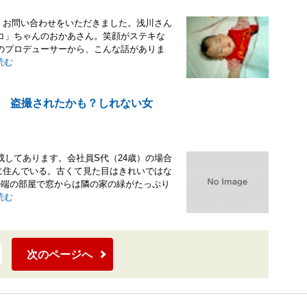
から、お問い合わせをいただきました。浅川さん
コ」ちゃんのおかあさん。笑顔がステキな
のプロデューサーから、こんな話がありま
読む
 盗撮されたかも？しれない女
してあります。会社員S代（24歳）の場合
に住んでいる。古くて見た目はきれいではな
の端の部屋で窓からは隣の家の緑がたっぷり
読む
次のページへ