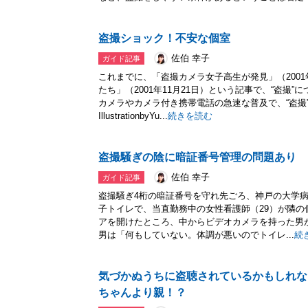
盗撮ショック！不安な個室
佐伯 幸子
ガイド記事
これまでに、「盗撮カメラ女子高生が発見」（2001
たち」（2001年11月21日）という記事で、“盗撮
カメラやカメラ付き携帯電話の急速な普及で、“盗撮
IllustrationbyYu...
続きを読む
盗撮騒ぎの陰に暗証番号管理の問題あり
佐伯 幸子
ガイド記事
盗撮騒ぎ4桁の暗証番号を守れ先ごろ、神戸の大学病
子トイレで、当直勤務中の女性看護師（29）が隣
アを開けたところ、中からビデオカメラを持った男
男は「何もしていない。体調が悪いのでトイレ...
続
気づかぬうちに盗聴されているかもしれな
ちゃんより親！？