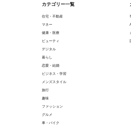
カテゴリー一覧
住宅・不動産
マネー
健康・医療
ビューティ
デジタル
暮らし
恋愛・結婚
ビジネス・学習
メンズスタイル
旅行
趣味
ファッション
グルメ
車・バイク