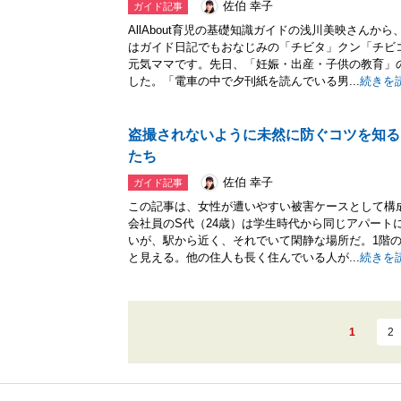
佐伯 幸子
ガイド記事
AllAbout育児の基礎知識ガイドの浅川美映さん
はガイド日記でもおなじみの「チビタ」クン「チビ
元気ママです。先日、「妊娠・出産・子供の教育」
した。「電車の中で夕刊紙を読んでいる男...
続きを
盗撮されないように未然に防ぐコツを知る
たち
佐伯 幸子
ガイド記事
この記事は、女性が遭いやすい被害ケースとして構成
会社員のS代（24歳）は学生時代から同じアパート
いが、駅から近く、それでいて閑静な場所だ。1階
と見える。他の住人も長く住んでいる人が...
続きを
1
2