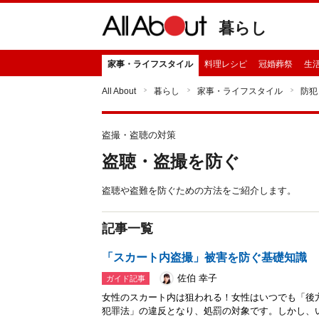
暮らし
家事・ライフスタイル
料理レシピ
冠婚葬祭
生
All About
暮らし
家事・ライフスタイル
防犯
盗撮・盗聴の対策
盗聴・盗撮を防ぐ
盗聴や盗難を防ぐための方法をご紹介します。
記事一覧
「スカート内盗撮」被害を防ぐ基礎知識
佐伯 幸子
ガイド記事
女性のスカート内は狙われる！女性はいつでも「後
犯罪法」の違反となり、処罰の対象です。しかし、