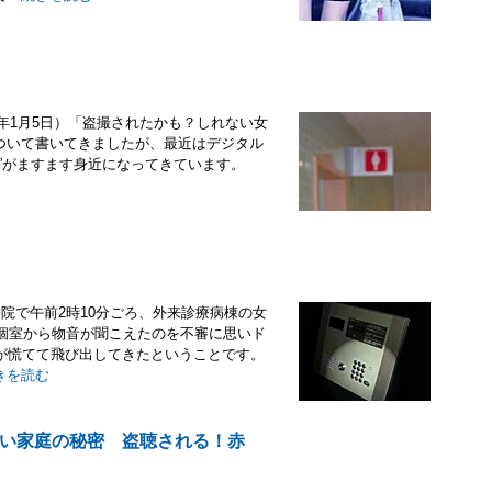
年1月5日）「盗撮されたかも？しれない女
”について書いてきましたが、最近はデジタル
”がますます身近になってきています。
院で午前2時10分ごろ、外来診療病棟の女
の個室から物音が聞こえたのを不審に思いド
が慌てて飛び出してきたということです。
きを読む
い家庭の秘密 盗聴される！赤