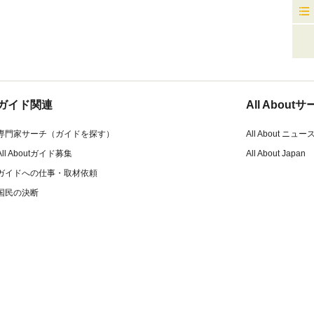
ガイド関連
All Abou
専門家サーチ（ガイドを探す）
All About ニュー
All Aboutガイド募集
All About Japan
ガイドへの仕事・取材依頼
国民の決断