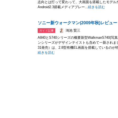
志向とは打って変わって、大画面を搭載したモデルだ。
Android2.3搭載メディアプレー...
続きを読む
ソニー新ウォークマン(2009年秋)レビュー
鴻池 賢三
ガイド記事
A840とS740シリーズの概要新型WalkmanS740(写
ンシリーズがデザインテイストも含めて一新されまし
31発売）は、2.8型有機EL画面を搭載しているのが特長
続きを読む