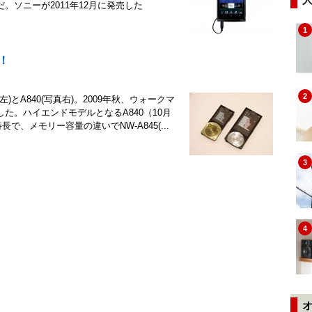
ソニーが2011年12月に発売した
1
！
2
真左)とA840(写真右)。2009年秋、ウォークマ
た。ハイエンドモデルとなるA840（10月
で、メモリー容量の違いでNW-A845(...
3
4