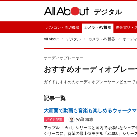
デジタル
パソコン・周辺機器
カメラ・AV機器
携帯電話・
All About
デジタル
カメラ・AV機器
オーデ
オーディオプレーヤー
おすすめオーディオプレー
ガイドおすすめのオーディオプレーヤーレビューで
記事一覧
大画面で動画も音楽も楽しめるウォークマ
安蔵 靖志
ガイド記事
アップル「iPod」シリーズと国内では熾烈なシェ
シリーズに、待望の最上位モデル「Z1000」シリ