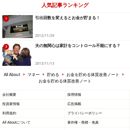
人気記事ランキング
引出回数を変えるとお金が貯まる！
1
2012/11/29
夫の無関心は家計をコントロール不能にする？
2
2013/11/13
>
>
>
>
All About
マネー
貯める
お金を貯める体質改善ノート
お金を貯める体質改善ノート
会社概要
採用情報
投資家情報
広告掲載
利用規約
プライバシーポリシー
All Aboutについて
著作権・商標・免責