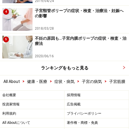
2019/04/24
子宮頸管ポリープの症状・検査・治療法・妊娠へ
4
の影響
2018/03/28
不妊の原因も…子宮内膜ポリープの症状・検査・治
5
療法
2020/06/16
ランキングをもっと見る
>
>
>
>
All About
健康・医療
症状・病気
子宮の病気
子宮筋腫
会社概要
採用情報
投資家情報
広告掲載
利用規約
プライバシーポリシー
All Aboutについて
著作権・商標・免責