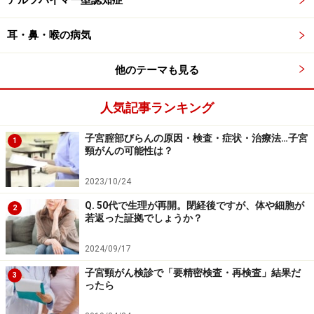
アルツハイマー型認知症
耳・鼻・喉の病気
他のテーマも見る
人気記事ランキング
子宮腟部びらんの原因・検査・症状・治療法…子宮
1
頸がんの可能性は？
2023/10/24
Q. 50代で生理が再開。閉経後ですが、体や細胞が
2
若返った証拠でしょうか？
2024/09/17
子宮頸がん検診で「要精密検査・再検査」結果だ
3
ったら