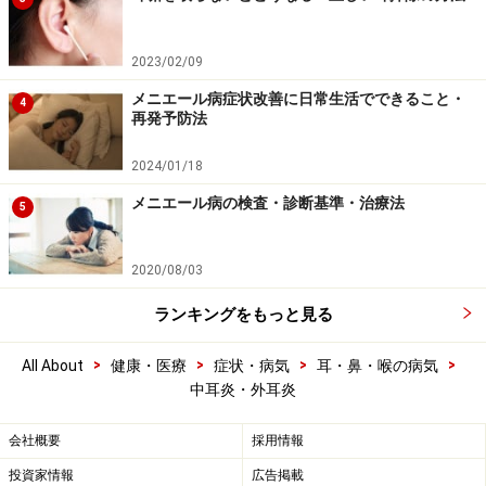
2023/02/09
メニエール病症状改善に日常生活でできること・
4
再発予防法
2024/01/18
メニエール病の検査・診断基準・治療法
5
2020/08/03
ランキングをもっと見る
>
>
>
>
All About
健康・医療
症状・病気
耳・鼻・喉の病気
中耳炎・外耳炎
会社概要
採用情報
投資家情報
広告掲載