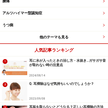
腰痛
アルツハイマー型認知症
うつ病
他のテーマも見る
人気記事ランキング
耳に水が入ったときの治し方・水抜き…ガサガサ音
1
が取れない時の注意点
2024/08/14
Q. 耳掃除はなぜ気持ちいいのでしょうか？
2
2023/09/08
耳垢を取らないとどうなる？正しい耳掃除の方法
3