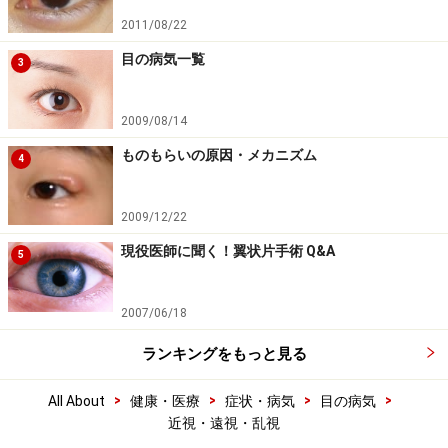
2011/08/22
目の病気一覧
3
2009/08/14
ものもらいの原因・メカニズム
4
2009/12/22
現役医師に聞く！翼状片手術 Q&A
5
2007/06/18
ランキングをもっと見る
>
>
>
>
All About
健康・医療
症状・病気
目の病気
近視・遠視・乱視