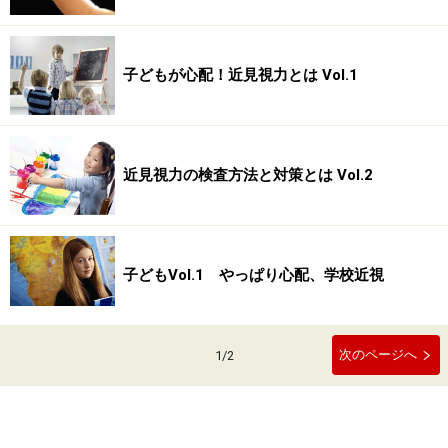
子どもが心配！近見視力とは Vol.1
近見視力の検査方法と対策とは Vol.2
子どもVol.1 やっぱり心配、学校近視
次のページへ
1
/
2