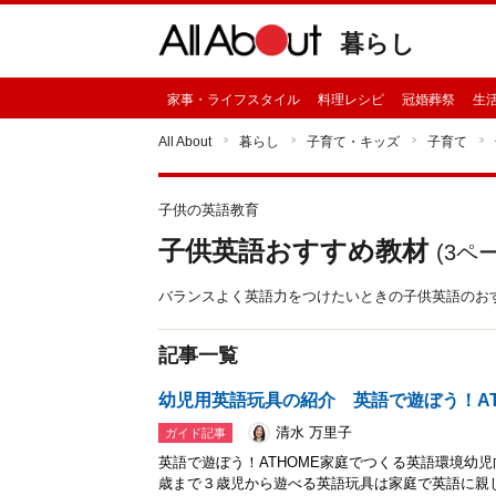
暮らし
家事・ライフスタイル
料理レシピ
冠婚葬祭
生
All About
暮らし
子育て・キッズ
子育て
子供の英語教育
子供英語おすすめ教材
(
3
ペー
バランスよく英語力をつけたいときの子供英語のお
記事一覧
幼児用英語玩具の紹介 英語で遊ぼう！AT 
清水 万里子
ガイド記事
英語で遊ぼう！ATHOME家庭でつくる英語環境幼
歳まで３歳児から遊べる英語玩具は家庭で英語に親