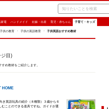
活家電
ハンドメイド
妊娠・出産
育児・赤ちゃん
子育て・キッズ
子供の教育
子供の英語教育
子供英語おすすめ教材
ジ目)
すすめ教材をご紹介します。
HOME
児向き英語玩具の紹介（８種類）３歳から６
しむことのできる道具ですね。ガイドが選