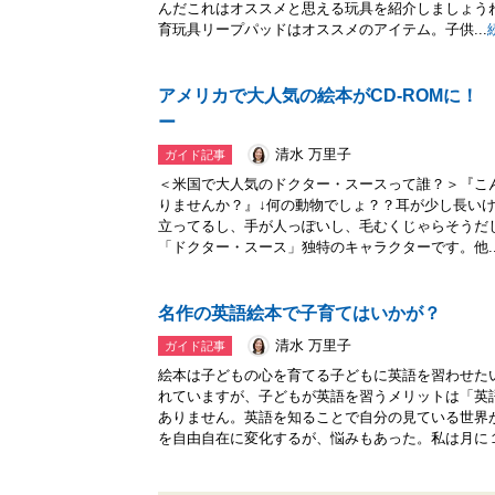
んだこれはオススメと思える玩具を紹介しましょう
育玩具リープパッドはオススメのアイテム。子供...
アメリカで大人気の絵本がCD-ROMに！
ー
清水 万里子
ガイド記事
＜米国で大人気のドクター・スースって誰？＞『こ
りませんか？』↓何の動物でしょ？？耳が少し長い
立ってるし、手が人っぽいし、毛むくじゃらそうだ
「ドクター・スース」独特のキャラクターです。他..
名作の英語絵本で子育てはいかが？
清水 万里子
ガイド記事
絵本は子どもの心を育てる子どもに英語を習わせた
れていますが、子どもが英語を習うメリットは「英
ありません。英語を知ることで自分の見ている世界
を自由自在に変化するが、悩みもあった。私は月に１.