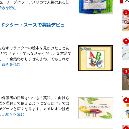
ね。リープパッドアメリカで人気のある知
続きを読む
1
 ドクター・スースで英語デビュ
2
んなキャラクターの絵本を見かけたことあ
けどウサギ・・でもなさそうだし、２本足で
し・・全然わかりませんよね。でもこれが
.
続きを読む
3
い保護者の目線はいつも「英語」に向けら
4
語を理解して使えるようになるだけ」では
がグーンと広くなります。カメレオンは色
..
続きを読む