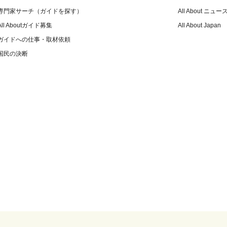
専門家サーチ（ガイドを探す）
All About ニュー
All Aboutガイド募集
All About Japan
ガイドへの仕事・取材依頼
国民の決断