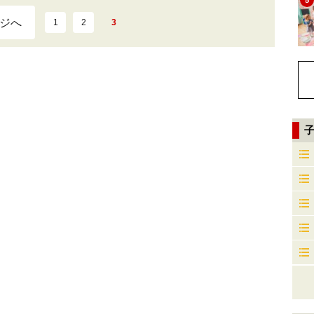
5
ジへ
1
2
3