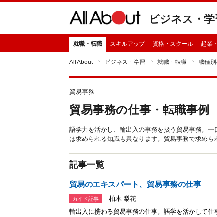
ビジネス・学
就職・転職
スキルアップ
資格・スクール
起業
All About
ビジネス・学習
就職・転職
職種別
貿易事務
貿易事務の仕事・転職事例
語学力を活かし、輸出入の事務を扱う貿易事務。一
は求められる知識も異なります。貿易事務で求めら
記事一覧
貿易のエキスパート、貿易事務の仕事
柏木 梨花
ガイド記事
輸出入に携わる貿易事務の仕事。語学を活かして仕