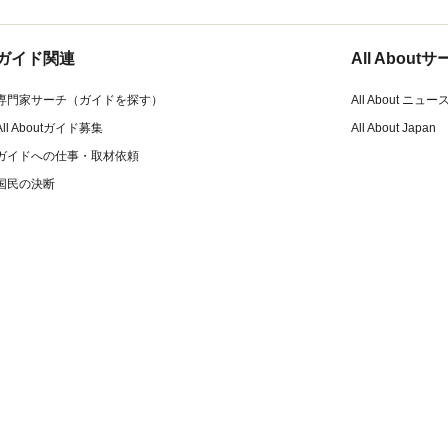
ガイド関連
All Abou
専門家サーチ（ガイドを探す）
All About ニュー
All Aboutガイド募集
All About Japan
ガイドへの仕事・取材依頼
国民の決断