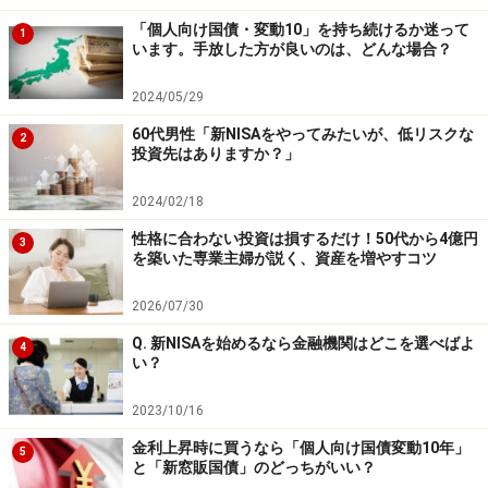
「個人向け国債・変動10」を持ち続けるか迷って
1
います。手放した方が良いのは、どんな場合？
2024/05/29
60代男性「新NISAをやってみたいが、低リスクな
2
投資先はありますか？」
2024/02/18
性格に合わない投資は損するだけ！50代から4億円
3
を築いた専業主婦が説く、資産を増やすコツ
2026/07/30
Q. 新NISAを始めるなら金融機関はどこを選べばよ
4
い？
2023/10/16
金利上昇時に買うなら「個人向け国債変動10年」
5
と「新窓販国債」のどっちがいい？