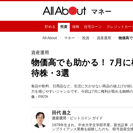
マネー
貯める
投資
保険
住宅ローン
クレジットカー
All About
マネー
投資
資産運用
物価高で
資産運用
物価高でも助かる！ 7月
待株・3選
食品や飲料、日用品など、生活に欠かせない商品の値上げが続
力を感じやすいジャンルです。今回は7月に権利が取れる銘柄
像：PIXTA
田代 昌之
資産運用・ビットコイン ガイド
1979年生まれ、中央大学文学部卒業。新光証券
ンプライアンス業務を経験したのち、暗号資産交換