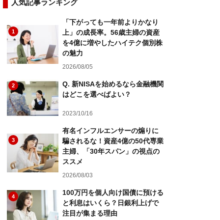
人気記事ランキング
「下がっても一年前よりかなり
1
上」の成長率。56歳主婦の資産
を4億に増やしたハイテク個別株
の魅力
2026/08/05
Q. 新NISAを始めるなら金融機関
2
はどこを選べばよい？
2023/10/16
有名インフルエンサーの煽りに
3
騙されるな！資産4億の50代専業
主婦、「30年スパン」の視点の
ススメ
2026/08/03
100万円を個人向け国債に預ける
4
と利息はいくら？日銀利上げで
注目が集まる理由