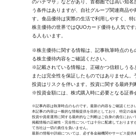
のハナマサ」などがあり、首都圏では高い知名
う条件はありますが、自社グループ関連商品や
す。食品優待は実際の生活で利用しやすく、特
株主優待の世界ではQUOカード優待も人気で
る人もいます。
※株主優待に関する情報は、記事執筆時点のも
る株主優待内容をご確認ください。
※記載されている情報は、正確かつ信頼しうる
または完全性を保証したものではありません。
投資はリスクを伴います。投資に関する最終判
※投資金額には、株式購入時に必要となる証券
※記事内容は執筆時点のものです。最新の内容をご確認くださ
本記事の内容は一般的な情報提供を目的としており、特定の金
投資や資産運用に関する最終的なご判断はご自身の責任におい
掲載情報の正確性・完全性については十分に配慮しております
て当社は一切の責任を負いません。
最新の情報や詳細については、必ず各金融機関やサービス提供