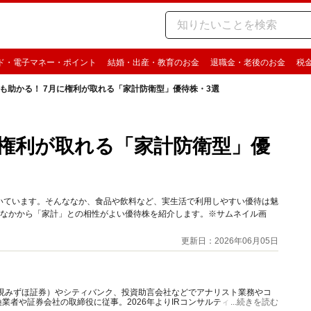
ド・電子マネー・ポイント
結婚・出産・教育のお金
退職金・老後のお金
税
も助かる！ 7月に権利が取れる「家計防衛型」優待株・3選
に権利が取れる「家計防衛型」優
いています。そんななか、食品や飲料など、実生活で利用しやすい優待は魅
のなかから「家計」との相性がよい優待株を紹介します。※サムネイル画
更新日：2026年06月05日
（現みずほ証券）やシティバンク、投資助言会社などでアナリスト業務やコ
業者や証券会社の取締役に従事。2026年よりIRコンサルティングを手掛
...続きを読む