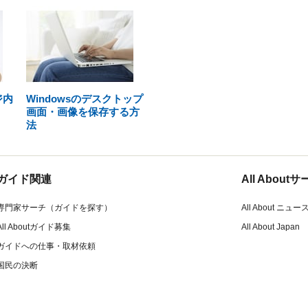
ジ内
Windowsのデスクトップ
画面・画像を保存する方
法
ガイド関連
All Abou
専門家サーチ（ガイドを探す）
All About ニュー
All Aboutガイド募集
All About Japan
ガイドへの仕事・取材依頼
国民の決断