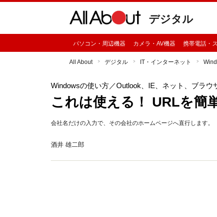
デジタル
パソコン・周辺機器
カメラ・AV機器
携帯電話・
All About
デジタル
IT・インターネット
Win
Windowsの使い方
／Outlook、IE、ネット、ブラウ
これは使える！ URLを簡
会社名だけの入力で、その会社のホームページへ直行します。
酒井 雄二郎