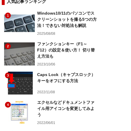
人気記事ランキング
Windows10/11のパソコンでス
1
クリーンショットを撮る5つの方
法！できない対処法も解説
2025/08/08
ファンクションキー（F1～
2
F12）の設定＆使い方！ 切り替
え方法も
2023/10/06
Caps Lock（キャプスロック）
3
キーをオフにする方法
2022/11/08
エクセルなどドキュメントファ
4
イル用アイコンを変更してみよ
う
2022/06/01