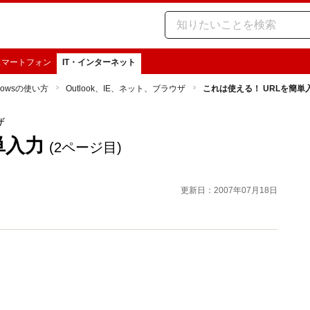
スマートフォン
IT・インターネット
dowsの使い方
Outlook、IE、ネット、ブラウザ
これは使える！ URLを簡単
ザ
単入力
(2ページ目)
更新日：2007年07月18日