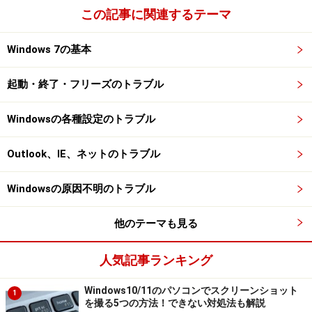
この記事に関連するテーマ
起動後すぐに受信トレイを開く
メールを自動的に振り分ける！
Windows 7の基本
社会人へのメールの書き方講座！
(酒井雄二郎)
起動・終了・フリーズのトラブル
※記事内容は執筆時点のものです。最新の内容をご確認くださ
い。
Windowsの各種設定のトラブル
※OSやアプリ、ソフトのバージョンによっては画面表示、操作方
法が異なる可能性があります。
Outlook、IE、ネットのトラブル
【編集部おすすめの購入サイト】
Windowsの原因不明のトラブル
Amazonで Windows 関連の商品をチェック！
他のテーマも見る
人気記事ランキング
楽天市場で Windows 関連の商品をチェック！
Windows10/11のパソコンでスクリーンショット
1
を撮る5つの方法！できない対処法も解説