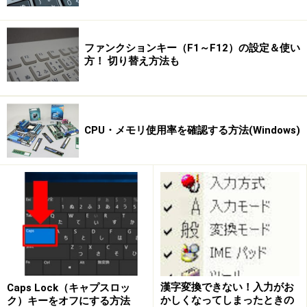
[送信]ボタンをクリックすると、縮小された画像がメッセ
ージに添付され送信されます。
ファンクションキー（F1～F12）の設定＆使い
方！ 切り替え方法も
CPU・メモリ使用率を確認する方法(Windows)
【手順のまとめ】
漢字変換できない！入力がお
Caps Lock（キャプスロッ
1）送信したい写真を右クリックする。
かしくなってしまったときの
ク）キーをオフにする方法