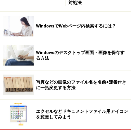
対処法
2）[送る]→[メール受信者]をクリックする。
WindowsでWebページ内検索するには？
3）[詳細オプションの表示]をクリックする。
4）イメージのサイズを指定する。
Windowsのデスクトップ画面・画像を保存す
る方法
5）[OK]ボタンをクリックする。
6）メッセージを完成させ、[送信]ボタンをクリックす
写真などの画像のファイル名を名前+連番付き
る。
に一括変更する方法
【関連リンク】
エクセルなどドキュメントファイル用アイコン
写真をすばやく送信する
を変更してみよう
メールを仲間に一斉送信！
メールを携帯に転送する！