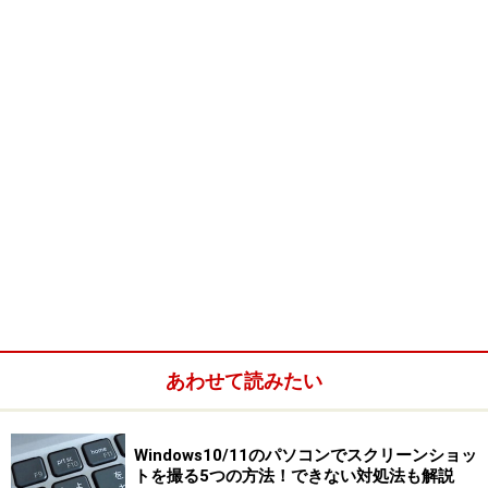
[送る]→[メール受信者]をクリックすると、[電子メール経
由でイメージの送信]ダイアログボックスが表示されま
す。続いて、[詳細オプションの表示]をクリックします。
[詳細オプションの表示]をクリックすると、次のダイアロ
グボックスが表示されますので、イメージのサイズを指
定してから[OK]ボタンをクリックします。
あわせて読みたい
[OK]ボタンをクリックすると、自動的にメールメッセー
ジが作成されます。本文、件名、宛先を入力しメッセー
Windows10/11のパソコンでスクリーンショッ
ジを完成させてから、[送信]ボタンをクリックします。
トを撮る5つの方法！できない対処法も解説