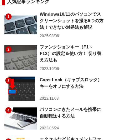
人気記事ランキング
Windows10/11のパソコンでス
1
クリーンショットを撮る5つの方
法！できない対処法も解説
2025/08/08
ファンクションキー（F1～
2
F12）の設定＆使い方！ 切り替
え方法も
2023/10/06
Caps Lock（キャプスロック）
3
キーをオフにする方法
2022/11/08
パソコンにきたメールを携帯に
4
自動転送する方法
2022/05/24
エクセルなどドキュメントファ