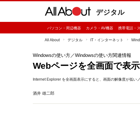
デジタル
パソコン・周辺機器
カメラ・AV機器
携帯電話・
All About
デジタル
IT・インターネット
Win
Windowsの使い方
／Windowsの使い方関連情報
Webページを全画面で表
Internet Explorer を全画面表示にすると、画面の解
酒井 雄二郎