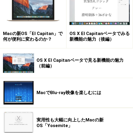
できています。これを開くと、元の画像ファイルの画像
種類がなんであれ、横幅が100ドットのJPEGデータに変
更されます。
Macの新OS「El Capitan」で
OS X El Capitanベータでみる
※ Image Events で読み込める画像データは 「PICT/BMP/QuickTime
何が便利に変わるのか？
新機能の魅力（後編）
Image/GIF/JPEG/MacPaint/JPEG2/SGI/PSD/TGA/PDF/PNG/TIFF」の 13種類です。
OS X El Capitanベータで見る新機能の魅力
スクリプト解説
（前編）
先ほどのスクリプト<スクリプト例１>を１行ずつ解説してみます。
MacでBlu-ray映像を楽しむには
set afile to choose file
ファイル選択ダイアログ で選んだファイルを
afile という変数に 格納します。
実用性も大幅に向上したMacの新
set aDesk to (path to desktop) as text
aDesk という変数に デスクト
OS「Yosemite」
ップの パス を格納します。 as text はテキスト形式のパスに変換する