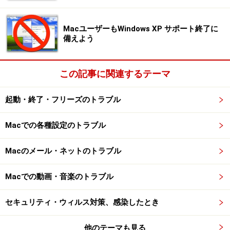
という意味です。
MacユーザーもWindows XP サポート終了に
tell application "Image Events"
Image Events を呼び出します。この行
備えよう
以降から、 end tell までの区間で、Image Events に命令を送ります。
この記事に関連するテーマ
set myImage to open afile
先ほど取得した afile の中身を myImage と
いう変数に取り込みます。（afile は画像ファイルでなければなりませ
起動・終了・フリーズのトラブル
ん）
Macでの各種設定のトラブル
scale myImage to size 100
画像データ myImage を 100ドットの幅に
Macのメール・ネットのトラブル
リサイズします。縦横比は維持されます。
Macでの動画・音楽のトラブル
save myImage in file (aDesk & "newimage.jpg") as JPEG
変換した
myImage を デスクトップ上に newimage.jpg というファイル名で、
セキュリティ・ウィルス対策、感染したとき
JPEGファイルとして保存します。as XXXX のXXXX を変更すること
で、保存する画像形式を変更できます。
他のテーマも見る