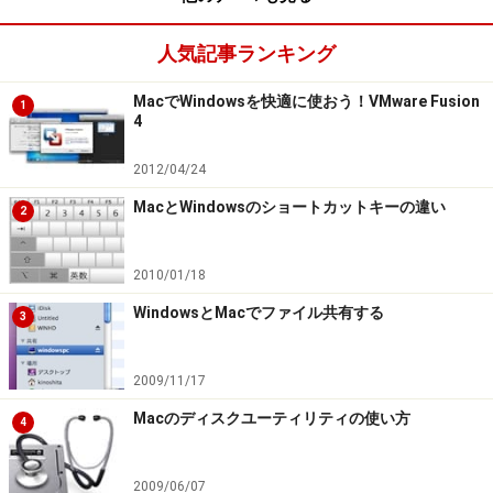
（JPEG2/TIFF/JPEG/PICT/BMP/PSD/PNG/QuickTime Image のうちど
れか）
人気記事ランキング
さらに、with icon という記述を行の最後に追加することで、保存した
MacでWindowsを快適に使おう！VMware Fusion
ファイルに画像の縮小したものをアイコンとして付加できます。
1
4
end tell
tell application ... に対する 終了命令（ end tell ）です。
2012/04/24
MacとWindowsのショートカットキーの違い
2
※記事内容は執筆時点のものです。最新の内容をご確認くださ
い。
2010/01/18
※OSやアプリ、ソフトのバージョンによっては画面表示、操作方
法が異なる可能性があります。
WindowsとMacでファイル共有する
3
次のページへ
1
/
2
2009/11/17
Macのディスクユーティリティの使い方
4
2009/06/07