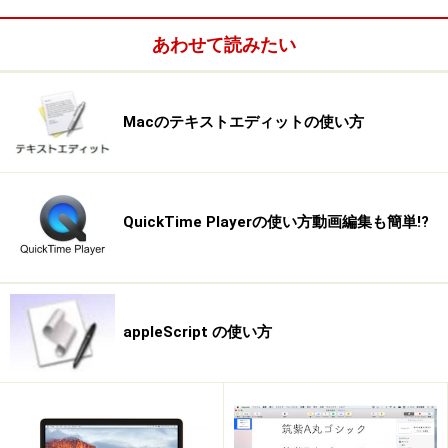
あわせて読みたい
Macのテキストエディットの使い方
launch
QuickTime Playerの使い方動画編集も簡単!?
set myImage to open afile
scale
myImage to size 100
save myImage in file (aDesk & "newimage.jpg") as JPEG
end tell
appleScript の使い方
※実行時にエラーがでる場合、一度スクリプト
エディタを終了させて再チャレンジしてください。
このスクリプトを実行すると、ファイル選択ダイアログ
が出てくるので、任意の画像※を指定しましょう。する
と、デスクトップに「newimage.jpg」というファイルが