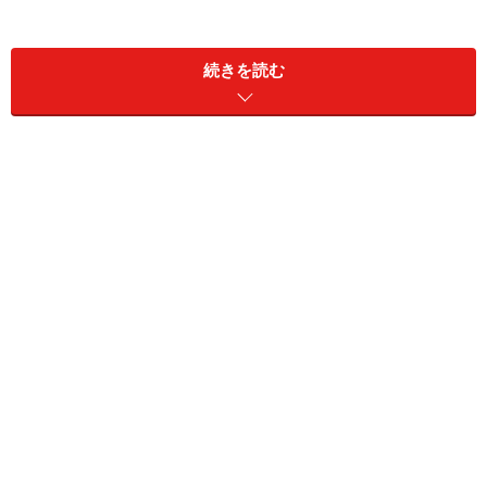
しょう。
続きを読む
ちょっと使ってみよう
アプリケーション > AppleScript > スクリプトエディタ を起動して、
以下のスクリプトを入力し、実行してみましょう。
＜スクリプト例1＞
set afile to choose file
set aDesk to (path to desktop) as text
tell application "Image Events"