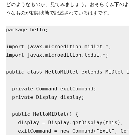
どのようなものか、見てみましょう。おそらく以下のよ
うなものが初期状態で記述されているはずです。
package hello;
import javax.microedition.midlet.*;
import javax.microedition.lcdui.*;
public class HelloMIDlet extends MIDlet im
  private Command exitCommand;
  private Display display;
  public HelloMIDlet() {
    display = Display.getDisplay(this);
    exitCommand = new Command("Exit", Comm