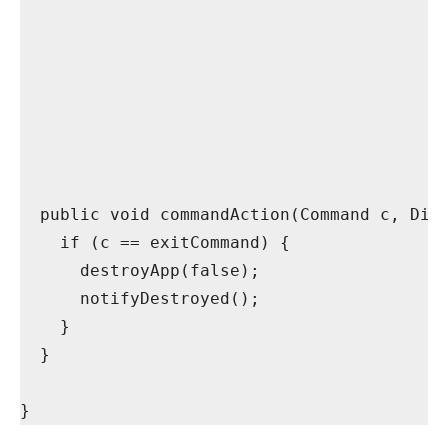
  public void commandAction(Command c, Dis
    if (c == exitCommand) {
      destroyApp(false);
      notifyDestroyed();
    } 
  }
}