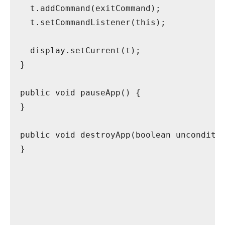
    t.addCommand(exitCommand);
    t.setCommandListener(this);
    display.setCurrent(t);
  }
  public void pauseApp() {
  }
  public void destroyApp(boolean unconditi
  }