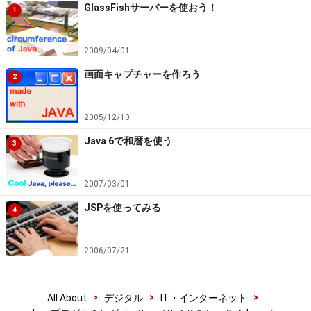
GlassFishサーバーを使おう！
1
2009/04/01
画面キャプチャーを作ろう
2
2005/12/10
Java 6で和暦を使う
3
2007/03/01
JSPを使ってみる
4
2006/07/21
>
>
>
All About
デジタル
IT・インターネット