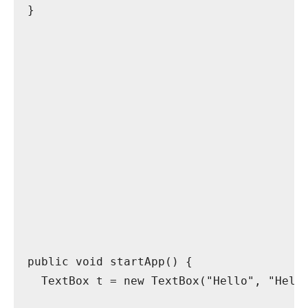
  }
  public void startApp() {
    TextBox t = new TextBox("Hello", "Hell