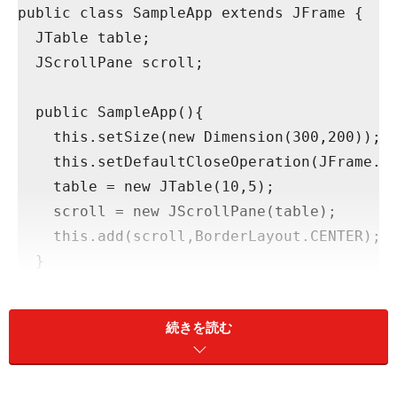
public class SampleApp extends JFrame {
  JTable table;
  JScrollPane scroll;
  public SampleApp(){
    this.setSize(new Dimension(300,200));
    this.setDefaultCloseOperation(JFrame.E
    table = new JTable(10,5);
    scroll = new JScrollPane(table);
    this.add(scroll,BorderLayout.CENTER);
  }
  public static void main(String[] args) {
続きを読む
    new SampleApp().setVisible(true);
  }