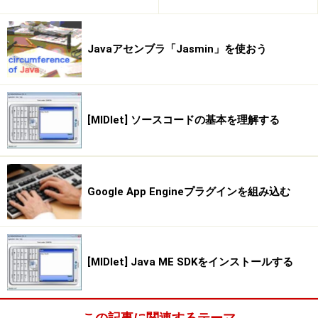
これで、そのコンポーネントを内部に組み込んで表示し
ます。このコンポーネントが、組み込んである領域より
Javaアセンブラ「Jasmin」を使おう
大きくなると、自動的にスクロールバーを表示してスク
ロール表示できるようになります。
※記事内容は執筆時点のものです。最新の内容をご確認くださ
[MIDlet] ソースコードの基本を理解する
い。
※OSやアプリ、ソフトのバージョンによっては画面表示、操作方
法が異なる可能性があります。
Google App Engineプラグインを組み込む
次のページへ
1
/
3
[MIDlet] Java ME SDKをインストールする
この記事に関連するテーマ