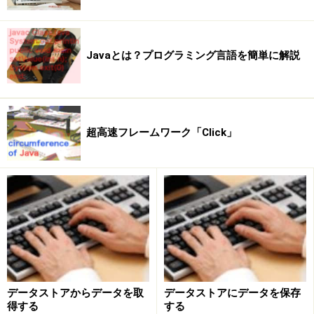
JTableのもっとも単純な利用の仕方は、「表の縦横の行
数、列数を指定してインスタンスを作る」という方法で
Javaとは？プログラミング言語を簡単に解説
す。JTableはテーブルを表示するものですから、表示す
るテーブルの行数、列数がわからないとどうしようもあ
りません。そこで、
超高速フレームワーク「Click」
new JTable( 行数 , 列数 );
このようにして表の大きさを指定してインスタンスを作
成します。またJScrollPaneは、中に組み込むコンポーネ
ントを引数に指定してインスタンスを作成します。
new JScrollPane( コンポーネント );
データストアからデータを取
データストアにデータを保存
得する
する