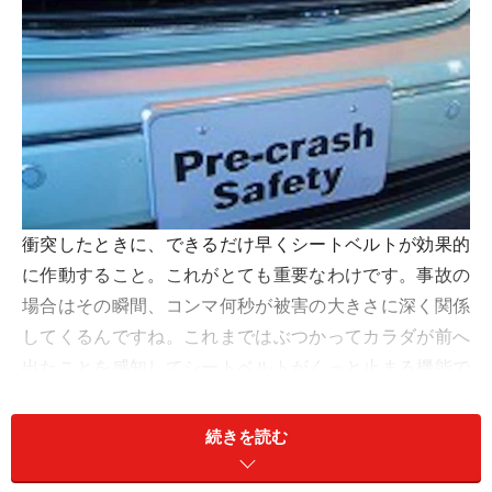
衝突したときに、できるだけ早くシートベルトが効果的
に作動すること。これがとても重要なわけです。事故の
場合はその瞬間、コンマ何秒が被害の大きさに深く関係
してくるんですね。これまではぶつかってカラダが前へ
出たことを感知してシートベルトがくっと止まる機能で
した。でも、もし、衝突する前にシートベルトが作動し
てくれたら？ ドライバーにとって大きな被害低減にな
続きを読む
ること間違いなし。これに着目して開発されたのがプリ
クラッシュ（事故前）セーフティというわけです。