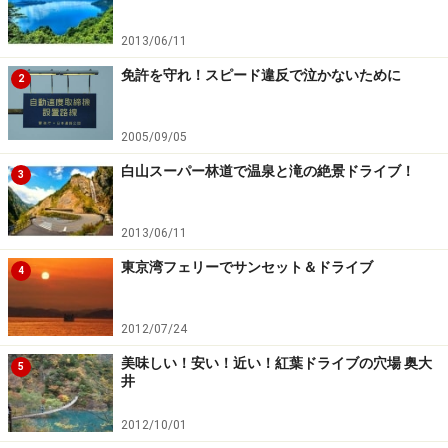
2013/06/11
免許を守れ！スピード違反で泣かないために
2
2005/09/05
白山スーパー林道で温泉と滝の絶景ドライブ！
3
2013/06/11
東京湾フェリーでサンセット＆ドライブ
4
2012/07/24
美味しい！安い！近い！紅葉ドライブの穴場 奥大
5
井
2012/10/01