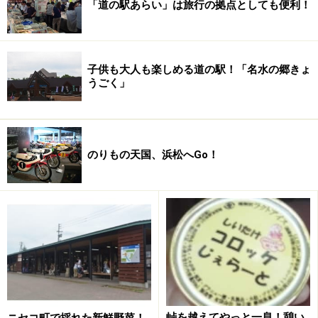
「道の駅あらい」は旅行の拠点としても便利！
子供も大人も楽しめる道の駅！「名水の郷きょ
うごく」
のりもの天国、浜松へGo！
峠を越えてやっと一息！憩い
ニセコ町で採れた新鮮野菜！