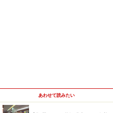
プリクラのシステムは、急ブレーキを感知することと、
クルマの前に付けたレーダー探知機によって作動しま
す。シートベルトを事前に巻き上げて衝突に備え、さら
にはブレーキもより強く効いてくれます。
※記事内容は執筆時点のものです。最新の内容をご確認くださ
い。
次のページへ
1
/
2
あわせて読みたい