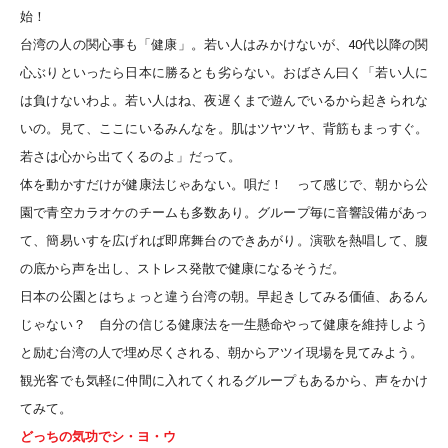
始！
台湾の人の関心事も「健康」。若い人はみかけないが、40代以降の関
心ぶりといったら日本に勝るとも劣らない。おばさん曰く「若い人に
は負けないわよ。若い人はね、夜遅くまで遊んでいるから起きられな
いの。見て、ここにいるみんなを。肌はツヤツヤ、背筋もまっすぐ。
若さは心から出てくるのよ」だって。
体を動かすだけが健康法じゃあない。唄だ！ って感じで、朝から公
園で青空カラオケのチームも多数あり。グループ毎に音響設備があっ
て、簡易いすを広げれば即席舞台のできあがり。演歌を熱唱して、腹
の底から声を出し、ストレス発散で健康になるそうだ。
日本の公園とはちょっと違う台湾の朝。早起きしてみる価値、あるん
じゃない？ 自分の信じる健康法を一生懸命やって健康を維持しよう
と励む台湾の人で埋め尽くされる、朝からアツイ現場を見てみよう。
観光客でも気軽に仲間に入れてくれるグループもあるから、声をかけ
てみて。
どっちの気功でシ・ヨ・ウ