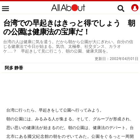
台湾での早起きはきっと得でしょう 朝
の公園は健康法の宝庫だ！
台湾の人は健康に気を遣う。だから朝から公園が大にぎわい。自分の信
じる健康法で今日が始まる。気功、太極拳、社交ダンス、カラオ
ケ……？ 早起きして見に行こう、朝の公園、健康天国を。
更新日：
2002年04月01日
阿多 静香
台湾に行ったら、早起きをして公園へ行ってみよう。
朝の公園には、みるみる人が集まる。そして、グループが形成され、
思い思いの健康法が始まるのだ。朝の公園は、健康法のデパート。台
北市にある國父紀念館の朝をのぞいてみた。公園をぐるっと一周開