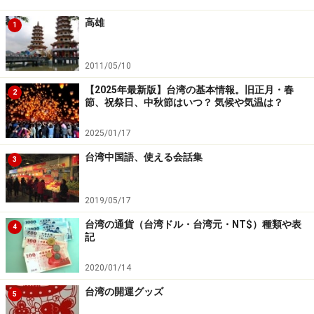
高雄
1
2011/05/10
【2025年最新版】台湾の基本情報。旧正月・春
2
節、祝祭日、中秋節はいつ？ 気候や気温は？
2025/01/17
台湾中国語、使える会話集
3
2019/05/17
台湾の通貨（台湾ドル・台湾元・NT$）種類や表
4
記
2020/01/14
台湾の開運グッズ
5