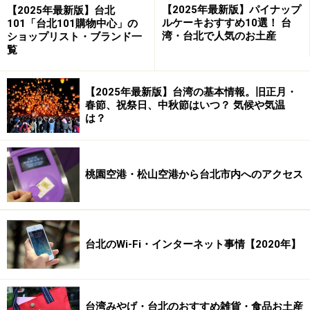
※海外を訪れる際には最新情報の入手に努め、「
外務省 海外安全
【2025年最新版】パイナップ
【2025年最新版】台北
ホームページ
」を確認するなど、安全確保に十分注意を払ってく
ルケーキおすすめ10選！ 台
101「台北101購物中心」の
ださい。
湾・台北で人気のお土産
ショップリスト・ブランド一
覧
【2025年最新版】台湾の基本情報。旧正月・
春節、祝祭日、中秋節はいつ？ 気候や気温
は？
桃園空港・松山空港から台北市内へのアクセス
台北のWi-Fi・インターネット事情【2020年】
台湾みやげ・台北のおすすめ雑貨・食品お土産