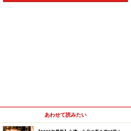
しょう。
朝からお色気ムン
この腰つき。これで今日1日が健康。
朝から健康社交ダンス。朝からアツイステップ踏
んで。
マイク握ればストレス発散
あわせて読みたい