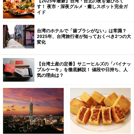
【2025年最新】台湾・台北の夜を遊び尽く
す！ 夜市・深夜グルメ・癒しスポット完全ガ
イド
太陽の下で歌う、是幸福！
台湾のホテルで「歯ブラシがない」は常識？
仕事の前のひと歌い。女房子供は置いてきたオイ
2025年、台湾旅行者が知っておくべき2つの大
ラさ。
変化
【台湾土産の定番】サニーヒルズの「パイナッ
プルケーキ」を徹底解説！ 値段や日持ち、人
気の理由は？
体を動かさず、手だけを動かすおじいさん。ずーっとずっと、顔から頭をマッサージ。ぐ
んぐんぐんぐん、綺麗にな～あれっ！
※記事内容は執筆時点のものです。最新の内容をご確認くださ
い。