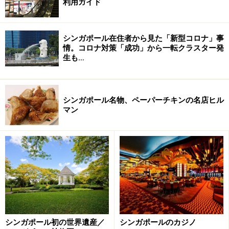
利用ガイド
ださい。
シンガポール在住者から見た「新型コロナ」事
次のページへ
1
/
2
情。コロナ対策「成功」から一転クラスター発
生も…
シンガポール名物、ペーパーチキンの名店ヒル
マン
シンガポール初の世界遺産／
シンガポールのカジノ