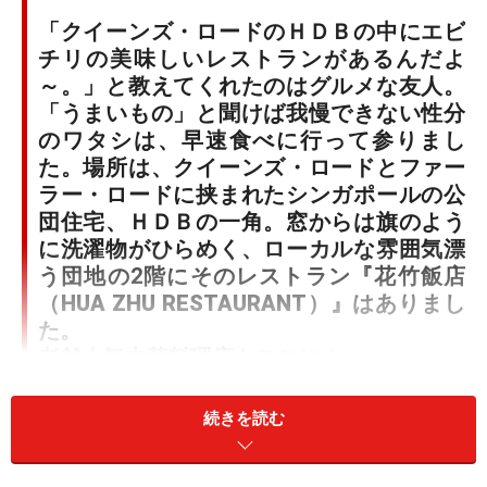
「クイーンズ・ロードのＨＤＢの中にエビ
チリの美味しいレストランがあるんだよ
～。」と教えてくれたのはグルメな友人。
「うまいもの」と聞けば我慢できない性分
のワタシは、早速食べに行って参りまし
た。場所は、クイーンズ・ロードとファー
ラー・ロードに挟まれたシンガポールの公
団住宅、ＨＤＢの一角。窓からは旗のよう
に洗濯物がひらめく、ローカルな雰囲気漂
う団地の2階にそのレストラン
『花竹飯店
（HUA ZHU RESTAURANT）』
はありまし
た。
老舗人気中華料理店もここに！
続きを読む
開放的な店内は「赤」がアクセントカラーと
なっています。