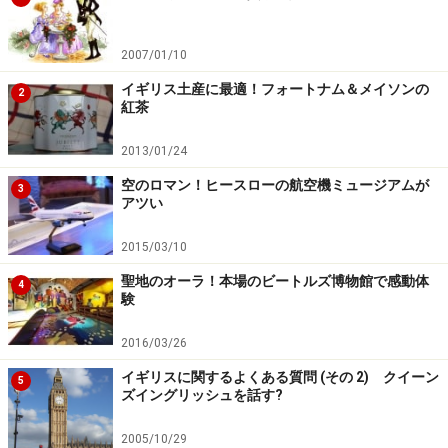
2007/01/10
イギリス土産に最適！フォートナム＆メイソンの
2
紅茶
2013/01/24
空のロマン！ヒースローの航空機ミュージアムが
3
アツい
2015/03/10
聖地のオーラ！本場のビートルズ博物館で感動体
4
験
2016/03/26
イギリスに関するよくある質問 (その 2) クイーン
5
ズイングリッシュを話す?
2005/10/29