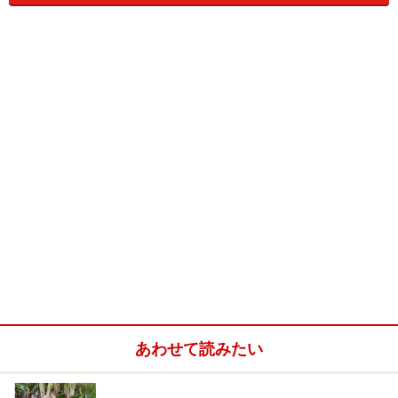
進学させるための、エリート養成機関として知られるよ
うになります。
イートン校は数多くの著名人を世界に送り出しているこ
とでも有名です。卒業生の中には、ウォータールーの海
戦でナポレオン軍を破ったときに、「イギリスの勝利
は、イートン校の運動場で獲得されたのだ｣と言ったとさ
れるウェリントン公爵 (1769-1852) や、ハロルド・マク
ミラン （1894－1986） などの歴代の首相も名を連ねま
す。
※記事内容は執筆時点のものです。最新の内容をご確認くださ
い。
※海外を訪れる際には最新情報の入手に努め、「
外務省 海外安全
ホームページ
」を確認するなど、安全確保に十分注意を払ってく
ださい。
あわせて読みたい
次のページへ
1
/
3