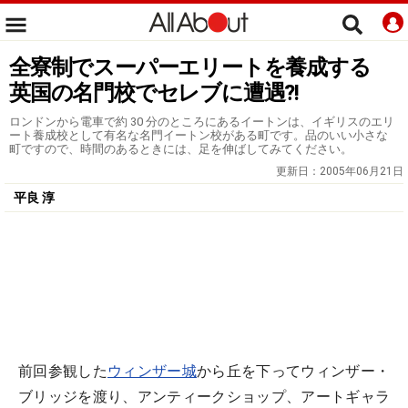
全寮制でスーパーエリートを養成する
英国の名門校でセレブに遭遇?!
ロンドンから電車で約 30 分のところにあるイートンは、イギリスのエリ
ート養成校として有名な名門イートン校がある町です。品のいい小さな
町ですので、時間のあるときには、足を伸ばしてみてください。
更新日：
2005年06月21日
平良 淳
前回参観した
ウィンザー城
から丘を下ってウィンザー・
ブリッジを渡り、アンティークショップ、アートギャラ