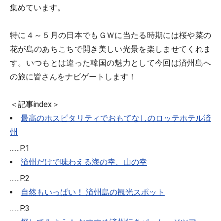
集めています。
特に４～５月の日本でもＧＷに当たる時期には桜や菜の
花が島のあちこちで開き美しい光景を楽しませてくれま
す。いつもとは違った韓国の魅力として今回は済州島へ
の旅に皆さんをナビゲートします！
＜記事index＞
最高のホスピタリティでおもてなしのロッテホテル済
州
……P.1
済州だけで味わえる海の幸、山の幸
……P.2
自然もいっぱい！ 済州島の観光スポット
……P.3