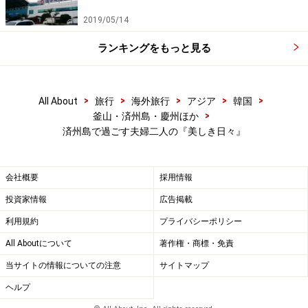
テル６階
2019/05/14
ランキングをもっと見る
電話番号：064-731-4430
営業時間：9:00～19:00（土曜日は9:00～21:00）
>
>
>
>
>
All About
旅行
海外旅行
アジア
韓国
>
釜山・済州島・慶州ほか
済州島で過ごす夫婦二人の『美しき日々』
休業日：年中無休
会社概要
採用情報
日本語：可能
投資家情報
広告掲載
利用規約
プライバシーポリシー
■ロッテカジノ
All Aboutについて
著作権・商標・免責
住所：済州道（チェジュド）西帰浦（ソギポ）市セク
当サイトの情報についての注意
サイトマップ
タル洞2812-4 中文（チュンムン）観光団地・ロッテホ
ヘルプ
テル６階