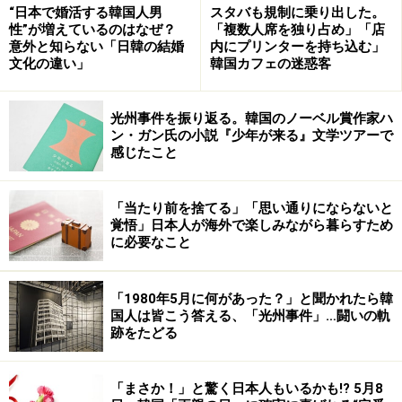
“日本で婚活する韓国人男
スタバも規制に乗り出した。
性”が増えているのはなぜ？
「複数人席を独り占め」「店
全てを完備した最高級ホテル・ロッテホテル済州 ©韓国観
意外と知らない「日韓の結婚
内にプリンターを持ち込む」
光公社
文化の違い」
韓国カフェの迷惑客
ホテルは500の客室、８つのレストラン（バーを含
光州事件を振り返る。韓国のノーベル賞作家ハ
む）、５つの宴会場、フィットネスクラブ、スパ・サウ
ン・ガン氏の小説『少年が来る』文学ツアーで
ナ、屋内外プール、免税店からカジノまであらゆる施設
感じたこと
や設備が完備されています。さらに無料で利用できるプ
レイルームも用意されているので、子供がいる家族連れ
「当たり前を捨てる」「思い通りにならないと
にも嬉しいですね。
覚悟」日本人が海外で楽しみながら暮らすため
に必要なこと
免税店
はホテル本館の６階にあり、PRADA（プラダ）、
COACH（コーチ）、FENDI（フェンディ）、
「1980年5月に何があった？」と聞かれたら韓
国人は皆こう答える、「光州事件」…闘いの軌
BVLGARI（ブルガリ）など日本でも人気の海外有名ブラ
跡をたどる
ンドも多く入店している他、韓国特産品まで幅広く揃っ
ています。
「まさか！」と驚く日本人もいるかも!? 5月8