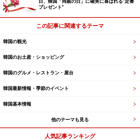
日、韓国「両親の日」に確実に喜ばれる“定番
プレゼント”
また、免税店と同じフロアの６階にはロッテカジノもあ
ります。韓国には現在14のカジノがあり、そのうちの８
つのカジノが済州島に集中していて、「済州島での娯楽
この記事に関連するテーマ
と言えばカジノ」と連想する人も多いのでは？ 中でもこ
韓国の観光
のロッテカジノは済州島最大の規模と設備を誇ってい
て、スロットマシーンからルーレット、バカラ、ダイサ
韓国のお土産・ショッピング
イ等様々なゲームを楽しめてしまいます。カジノという
とフォーマルな服装で行くことを連想してしまいます
韓国のグルメ・レストラン・屋台
が、済州島というリゾート地というロケーションもあっ
て、比較的カジュアルでラフな格好で来る客層の方も多
韓国最新情報・季節のイベント
いとのこと。旅の１つの娯楽・醍醐味としてカジノに挑
戦するのもいいかもしれませんね！ あ、でも引き際と熱
韓国基本情報
中のし過ぎには充分に注意してくださいね。
他のテーマも見る
＜ＤＡＴＡ＞
人気記事ランキング
■
ロッテホテル済州
（日本語）