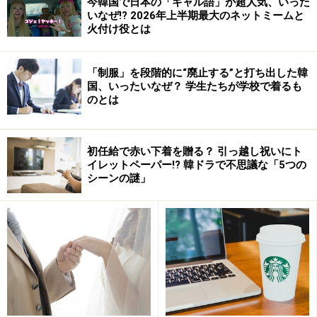
今韓国で日本の「ギャル語」が超人気、いった
も、美しく弓状に弧を描いた白砂の海岸線や隣り合わせ
いなぜ!? 2026年上半期最大のネットミームと
火付け役とは
てそびえ立つ絶壁の景色には目を見張る素晴らしさがあ
ります。
「制服」を段階的に“廃止する”と打ち出した韓
国、いったいなぜ？ 学生たちが学校で着るも
中文地区の一角に建つ
ロッテホテル済州
。韓国各地の都
のとは
市にホテルを展開しているロッテホテルがここ済州にも
娯楽、グルメ、美容にショッピングそして抜群のロケー
ションを兼ね備えた最高級のホテルを誕生させました。
初任給で赤い下着を贈る？ 引っ越し祝いにト
イレットペーパー!? 韓ドラで不思議な「5つの
2000年４月にオープンしたロッテホテル済州は、優雅で
シーンの謎」
そしてどこか勇壮にも見えるお城ののような外観。これ
は南アフリカにある高級リゾートホテル
「The Palace Of
The Lost City At Sun City」
をモデルに設計・建築された
とのことです。26,000坪にも及ぶ広大な敷地に韓国風の
庭園や人口湖、風車のある庭園などホテルというよりも
まるでアミューズメントパークのよう！