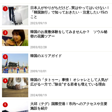
住所：済州道（チェジュド）西帰浦（ソギポ）市セク
日本人がやりがちだけど…実はやってはいけない！
1
「韓国旅行」で知っておきたい・注意したい15の
タル洞2812-4 中文（チュンムン）観光団地
こと
2023/09/19
電話番号：064-731-1000（代表）
韓国のお座敷体験をしてみませんか？ ソウル秘
2
密の花園ツアー
ファックス番号：064-738-7305（代表）
2003/02/28
韓国のエリアガイド
3
日本語：可能
2009/10/01
アクセス：済州国際空港から車で約40分
韓国の「タトゥー」事情！ オシャレとして人気が
4
広がる一方で…“除去”する若者も増えている理由
2024/08/19
■
ロッテ免税店・済州
（日本語）
住所：済州道（チェジュド）西帰浦（ソギポ）市セク
大邱（テグ）国際空港！市内へのアクセスや主要
5
施設を紹介
タル洞2812-4 中文（チュンムン）観光団地・ロッテホ