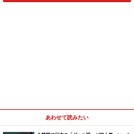
青い海と空、白浜と絶壁という自然が造り出した美しい景
色が魅力の中文（チュンムン）海水浴 ©韓国観光公社
済州島の南部に位置する中文（チュンムン）地区は済州
島の中で最も観光開発に力を入れている地区です。中文
地区がある西帰浦（ソギポ）市は2002年の日韓共催によ
るサッカーＷ杯で試合会場の１つとして競技が行なわれ
た西帰浦スタジアムもある他、これまでにも数多くの韓
国ドラマや映画の撮影も行われてました。
島の北部にある済州島の玄関口の済州市が大衆的な雰囲
気で市場や食堂、経済的な価格で宿泊できるホテルや旅
館が多いのに対して、中文地区は観光を目的に整備され
あわせて読みたい
たこともあり、ホテルやレストランその他観光施設は高
級感があり、価格も高めというのが特徴です。それで