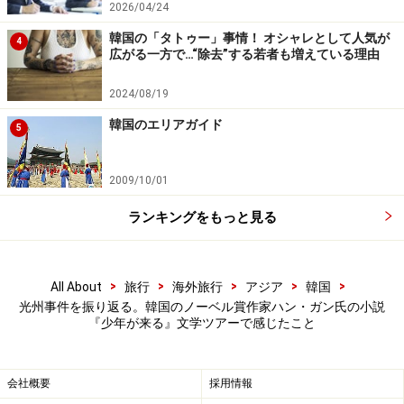
人間の根源的な感情が同じであることを再認識させてく
2026/04/24
れるものであった。
韓国の「タトゥー」事情！ オシャレとして人気が
4
広がる一方で…“除去”する若者も増えている理由
フィナーレは日韓の参加者が手を取り合い、大きな輪に
2024/08/19
なり共に踊った。つないだ両手から日韓の連帯と絆、そ
韓国のエリアガイド
して未来への希望を感じたのは、おそらく筆者だけでは
5
なかったことだろう。まさに『少年が来る』がとりもっ
てくれた日韓交流であった。
2009/10/01
ランキングをもっと見る
＞次ページ：【2日目】小説、そして光州の歴史を深掘
りする
>
>
>
>
>
All About
旅行
海外旅行
アジア
韓国
※記事内容は執筆時点のものです。最新の内容をご確認くださ
光州事件を振り返る。韓国のノーベル賞作家ハン・ガン氏の小説
い。
『少年が来る』文学ツアーで感じたこと
※海外を訪れる際には最新情報の入手に努め、「
外務省 海外安全
ホームページ
」を確認するなど、安全確保に十分注意を払ってく
ださい。
会社概要
採用情報