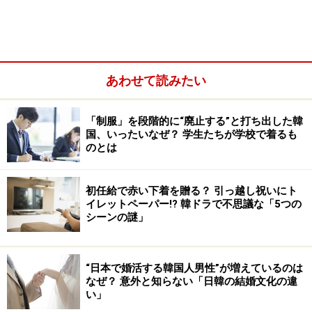
れた。参加したのは20～80代までの男女60人。参加者の
1人、向さん（40代・男性）は、「なかなか1人で光州に
行く機会がないので参加しました。現地で歴史に向き合
いたいと思いました」と参加理由を話してくれた。
あわせて読みたい
参加者の多くが小説で描かれた民主化運動についてもっ
「制服」を段階的に“廃止する”と打ち出した韓
国、いったいなぜ？ 学生たちが学校で着るも
と知りたいという思いで今回の旅を決めた人たちだ。実
のとは
際に光州5.18民主化運動当時を知る解説士と日本語通訳
士も同行し、2日間かけて小説ゆかりの地を共に巡っ
初任給で赤い下着を贈る？ 引っ越し祝いにト
た。
イレットペーパー!? 韓ドラで不思議な「5つの
シーンの謎」
国立5.18民主墓地には、登場人物のモデルになった少年の墓
碑がある
“日本で婚活する韓国人男性”が増えているのは
なぜ？ 意外と知らない「日韓の結婚文化の違
ハン・ガン作家が歩いた道、そして日韓交
い」