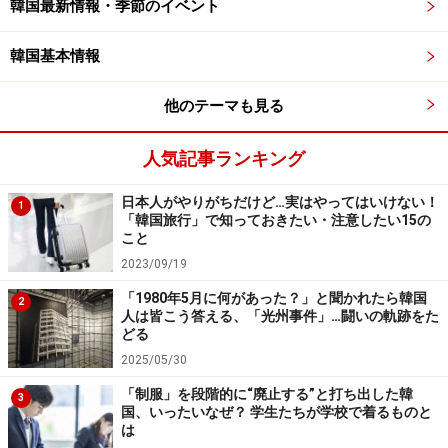
韓国最新情報・季節のイベント
件を記憶する重要な場所と言える。 芝生の上でくつろぐ
学生の姿や、緑あふれる美しい現在のキャンパスからは
韓国基本情報
想像し難いが、45年前に多くの学生がこの場所で民主主
義のために闘い、血を流したのである。
他のテーマも見る
人気記事ランキング
『少年が来る』日韓読者の代表がそれぞれの読書体験をもと
に、5.18民主化運動について語った
日本人がやりがちだけど…実はやってはいけない！
1
「韓国旅行」で知っておきたい・注意したい15の
夕刻には無等山の特設会場で、「日韓読者の夕べ」が開
こと
催された。日韓読者の代表が登壇し、45年前の事件に対
2023/09/19
する思いを語った。参加者の1人で1980年代に韓国に留
「1980年5月に何があった？」と聞かれたら韓国
2
学していた翻訳家の神谷丹路さんは、ソウルで目の当た
人は皆こう答える、「光州事件」…闘いの軌跡をた
どる
りにした民主化デモの記憶をたどりながら、「韓国と日
2025/05/30
本の民主主義は深い海の底でつながっている」「『少年
が来る』は声なき声を蘇らせてくれた」と語った。登壇
「制服」を段階的に“廃止する”と打ち出した韓
3
国、いったいなぜ？ 学生たちが学校で着るものと
者たちの語りはいずれも、国は違えど他者を思いやる、
は