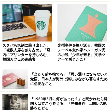
流
初日、まず訪れたのは
国立5.18民主墓地
だ。ここは5.18
民主化運動で犠牲になった烈士をまつる共同墓地であ
る。第一章で登場する少年トンホのモデルで、抗争当時
高校1年生だったムン・ジェハク烈士が眠っている。
少年トンホは市民軍を手伝い道庁で遺体の管理を手伝っ
スタバも規制に乗り出した。
光州事件を振り返る。韓国の
「複数人席を独り占め」「店
ノーベル賞作家ハン・ガン氏
ていたが、戒厳軍に射殺された。彼が見た光景はいかに
内にプリンターを持ち込む」
の小説『少年が来る』文学ツ
残酷なものであったか、彼の胸の痛みはいかほどだった
韓国カフェの迷惑客
アーで感じたこと
か、烈士の墓を前に皆それぞれの思いで黙祷を捧げた。
「当たり前を捨てる」「思い通りにならないと
敷地内には、遺体はなく墓碑のみが立つ一角がある。
覚悟」日本人が海外で楽しみながら暮らすため
に必要なこと
「小説の中で、軍に運びだされた“遺体が積み上げられて
いた”という描写があるけれど、その方たちのものだとい
「1980年5月に何があった？」と聞かれたら韓
うことに気付きました。墓石に名前はあるのに遺体がな
国人は皆こう答える、「光州事件」…闘いの軌
いということに、強い悲しみを感じます」（滝さん・70
跡をたどる