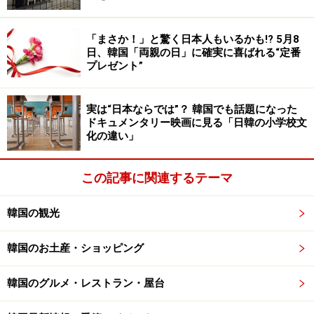
代女性）。 光州事件後も行方不明のままいまだ見つから
ない人は多い。この事件はまだ終わっていないのであ
「まさか！」と驚く日本人もいるかも!? 5月8
る。
日、韓国「両親の日」に確実に喜ばれる“定番
プレゼント”
ハン・ガン氏が関連資料を閲読したという全南大学5.18研究
実は“日本ならでは”？ 韓国でも話題になった
所
ドキュメンタリー映画に見る「日韓の小学校文
化の違い」
5.18民主化運動史跡地の第1号に指定されている
全南大学
校正門
はまさにこの抗争の始まりの場所だった。1980年
この記事に関連するテーマ
5月18日正門前で、戒厳軍と学生が衝突したことで、光
州全域にデモが拡大していく。後に校庭でも、埋葬され
韓国の観光
た遺体や拷問の跡などが発見されている。
韓国のお土産・ショッピング
校内にはハン・ガン氏が関連資料を参考にするため訪れ
た
5.18研究所
があるほか、抗争で重要な役割を果たした
韓国のグルメ・レストラン・屋台
全南大出身の烈士たちの銅像もあり、大学全体がこの事