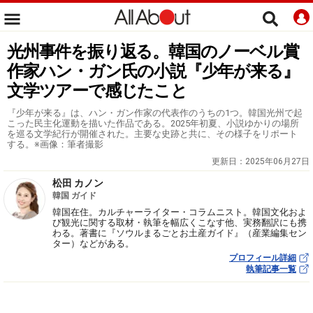
光州事件を振り返る。韓国のノーベル賞
作家ハン・ガン氏の小説『少年が来る』
文学ツアーで感じたこと
『少年が来る』は、ハン・ガン作家の代表作のうちの1つ。韓国光州で起
こった民主化運動を描いた作品である。2025年初夏、小説ゆかりの場所
を巡る文学紀行が開催された。主要な史跡と共に、その様子をリポート
する。※画像：筆者撮影
更新日：
2025年06月27日
松田 カノン
韓国 ガイド
韓国在住。カルチャーライター・コラムニスト。韓国文化およ
び観光に関する取材・執筆を幅広くこなす他、実務翻訳にも携
わる。著書に『ソウルまるごとお土産ガイド』（産業編集セン
ター）などがある。
プロフィール詳細
執筆記事一覧