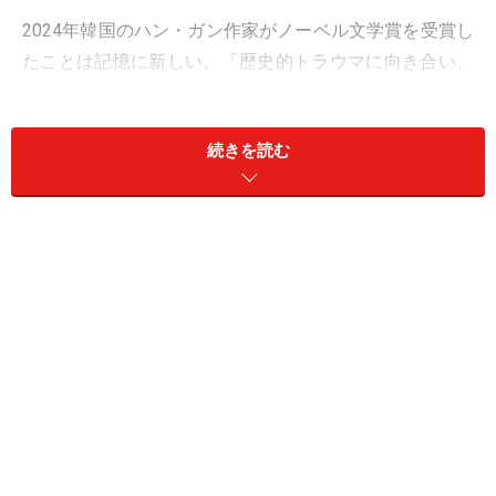
2024年韓国のハン・ガン作家がノーベル文学賞を受賞し
たことは記憶に新しい。「歴史的トラウマに向き合い、
人間の命の脆さを浮き彫りにする力強く詩的な散文」が
称えられての受賞だった。代表作の1つ『少年が来る』
続きを読む
（CUON刊）は、まさにその評の通り“歴史的な心の傷”に
正面から向き合った作品である。
1980年韓国・光州で起こった民主化運動を題材としてお
り、事件で命を奪われた者たちの思い、生き残った者た
ちの終わらない苦しみを圧倒的な筆力で描いている。本
作を読んでいる間中、胸に刃を突き立てられるような痛
みを感じるのは、この物語が真実に基づいた、光州の、
そして韓国の痛みをつづったものだからだ。
2025年初夏、出版社CUON（クオン）と光州広域市東区
が共に企画した『少年が来る』文学紀行（※1）が開催さ