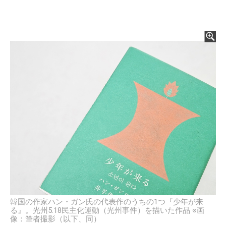
韓国の作家ハン・ガン氏の代表作のうちの1つ『少年が来
る』。光州5.18民主化運動（光州事件）を描いた作品 ※画
像：筆者撮影（以下、同）