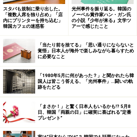
スタバも規制に乗り出した。
光州事件を振り返る。韓国の
「複数人席を独り占め」「店
ノーベル賞作家ハン・ガン氏
内にプリンターを持ち込む」
の小説『少年が来る』文学ツ
韓国カフェの迷惑客
アーで感じたこと
「当たり前を捨てる」「思い通りにならないと
覚悟」日本人が海外で楽しみながら暮らすため
に必要なこと
「1980年5月に何があった？」と聞かれたら韓
国人は皆こう答える、「光州事件」…闘いの軌
跡をたどる
「まさか！」と驚く日本人もいるかも!? 5月8
日、韓国「両親の日」に確実に喜ばれる“定番
プレゼント”