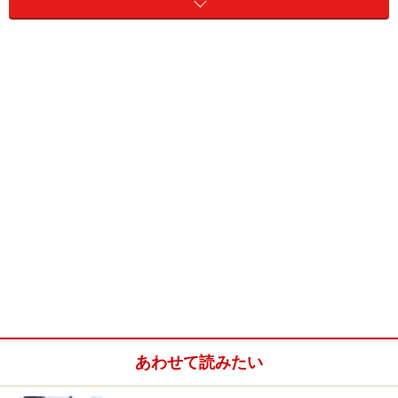
る量も多いので、1パックでかなり楽しめます。保存は
そのままで3か月、冷凍保存も可能です。
ごらんのとおり、サイズは大きめ。袋にいれたまま折り
目を入れれば好きな大きさにすることができます。購入
時にはラップでぐるぐる巻きにしてもらえるので匂いが
漏れることもなく安心です。
■皇室のり
メーカー：ファンシルキム
価格：1袋3000ウォン
購入可能場所：ロッテ百貨店など
■ロッテ百貨店 本店
あわせて読みたい
住所：ソウル特別市 中区 小公洞 1