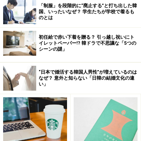
電話番号：02-771-2500
「制服」を段階的に“廃止する”と打ち出した韓
国、いったいなぜ？ 学生たちが学校で着るも
営業時間：10：30～20：00、(金～日：～20：30）
のとは
定休日：不定休
HP：
www.ellotte.com/
初任給で赤い下着を贈る？ 引っ越し祝いにト
イレットペーパー!? 韓ドラで不思議な「5つの
※データは記事公開時点のものです。
シーンの謎」
※記事内容は執筆時点のものです。最新の内容をご確認くださ
“日本で婚活する韓国人男性”が増えているのは
い。
なぜ？ 意外と知らない「日韓の結婚文化の違
※海外を訪れる際には最新情報の入手に努め、「
外務省 海外安全
い」
ホームページ
」を確認するなど、安全確保に十分注意を払ってく
ださい。