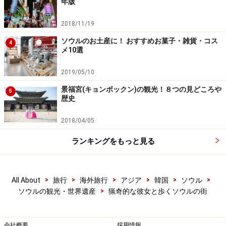
年版
2018/11/19
ソウルのお土産に！ おすすめお菓子・雑貨・コス
4
メ10選
2019/05/10
景福宮(キョンボックン)の観光！８つの見どころや
5
歴史
2018/04/05
ランキングをもっと見る
>
>
>
>
>
>
All About
旅行
海外旅行
アジア
韓国
ソウル
>
ソウルの観光・世界遺産
猟奇的な彼女と歩くソウルの街
会社概要
採用情報