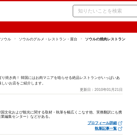
ソウル
ソウルのグルメ・レストラン・屋台
ソウルの焼肉レストラン
ぱり焼き肉！ 韓国にはお肉マニアを唸らせる絶品レストランがいっぱいあ
味しいお店をご紹介します。
更新日：2010年01月21日
韓国文化および観光に関する取材・執筆を幅広くこなす他、実務翻訳にも携
産業編集センター）などがある。
プロフィール詳細
執筆記事一覧