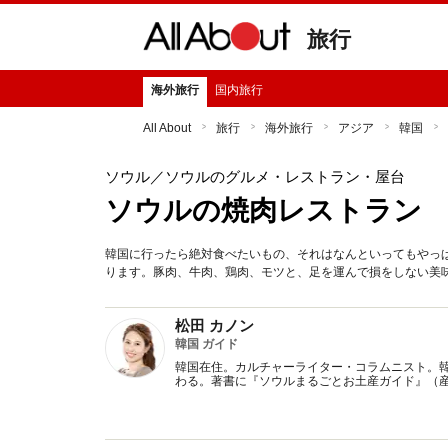
旅行
海外旅行
国内旅行
All About
旅行
海外旅行
アジア
韓国
ソウル
／ソウルのグルメ・レストラン・屋台
ソウルの焼肉レストラン
韓国に行ったら絶対食べたいもの、それはなんといってもやっ
ります。豚肉、牛肉、鶏肉、モツと、足を運んで損をしない美
松田 カノン
韓国 ガイド
韓国在住。カルチャーライター・コラムニスト。
わる。著書に『ソウルまるごとお土産ガイド』（