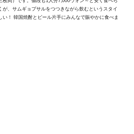
枚肉）です。値段も1人分7,000ウォン～と安く食べら
くが、サムギョプサルをつつきながら飲むというスタイ
しい！ 韓国焼酎とビール片手にみんなで賑やかに食べま