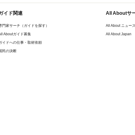
ガイド関連
All Abou
専門家サーチ（ガイドを探す）
All About ニュー
All Aboutガイド募集
All About Japan
ガイドへの仕事・取材依頼
国民の決断