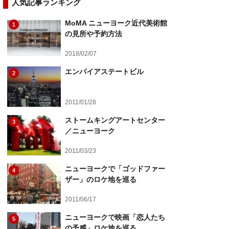
人気記事ランキング
MoMA ニューヨーク近代美術館
1
の見所や予約方法
2018/02/07
エンパイアステートビル
2
2011/01/28
ストームキングアートセンター
3
／ニューヨーク
2011/03/23
ニューヨークで「ゴッドファー
4
ザー」のロケ地を巡る
2011/06/17
ニューヨークで映画「恋人たち
5
の予感」ロケ地を巡る