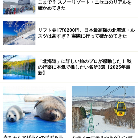
こまで？ スノーリゾート・ニセコのリアルを
●
おいしい時間のバックナンバー集はこちらへ
確かめてきた
リフト券1万6200円、日本最高額の北海道・ル
スツは高すぎ？ 実際に行って確かめてきた
日ハム日本一おめでとう！
札幌ドーム From：札幌
「北海道」に詳しい旅のプロが感動した！ 秋
の行楽に本気で推したい名所3選【2025年最
<やりました！ 北海道日本ハムファイターズ、日本一お
新】
めでとう！ プレーオフに続き、日ハムの日本一をこの
目でしっかり見てきました。地元での胴上げを二度も見
ることができ、ホントに幸せ者です。もうもう、涙、涙
です。
赤ちゃんアザラシのポポ＆ラ
シティーホテルからゲレンデ