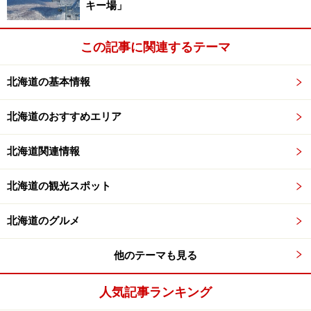
キー場」
ジオ観戦を含めると、どれくらいの道民が応援していた
んでしょうね。まさに北海道がひとつになったといって
もいい日ですね。
この記事に関連するテーマ
北海道の基本情報
北海道のおすすめエリア
▲パ・リーグ最強といわれる森本・新庄・稲葉の3外野手。
頭にグローブをのせるこの姿はもうお馴染みになりました
ね
北海道関連情報
ダルビッシュ投手の自己最速の153キロ、金子選手のス
北海道の観光スポット
クイズ、田中賢介選手の2盗塁、セギノール選手と稲葉
選手のホームランと感動的なシーンは多々ありました
北海道のグルメ
が、この日はやはり新庄選手。
守備中、少しでも時間ができると外野席を振り返り、手
他のテーマも見る
を振ったり、ボールを投げ入れたりと、いつも以上にフ
人気記事ランキング
ァンサービスしている姿が印象的でした。