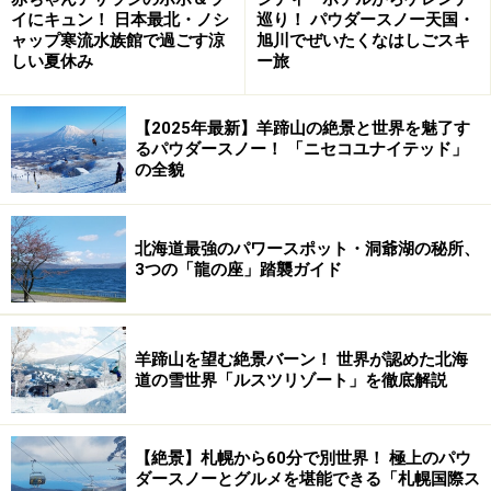
イにキュン！ 日本最北・ノシ
巡り！ パウダースノー天国・
ャップ寒流水族館で過ごす涼
旭川でぜいたくなはしごスキ
第4戦で王手をかけた日ハム。第5戦の会場は「この日で
しい夏休み
ー旅
決めてやるぜ」的なムードでいっぱい。ご覧ください。
日ハムの攻撃に合わせ、会場は情熱のファイターズレッ
【2025年最新】羊蹄山の絶景と世界を魅了す
ド一色に。入り口で配布されるボードは、ファイターズ
るパウダースノー！ 「ニセコユナイテッド」
の全貌
レッドと北海道の大地を表すファイターズゴールドのリ
バーシブル。
中日にリードされていましたが、不思議と負ける気がし
北海道最強のパワースポット・洞爺湖の秘所、
なかったのは、私だけではないハズ。
3つの「龍の座」踏襲ガイド
羊蹄山を望む絶景バーン！ 世界が認めた北海
道の雪世界「ルスツリゾート」を徹底解説
第5戦の観客動員は4万2000人。テレビの視聴率は札幌地
区が52.5％！ 瞬間最高視聴率はなんと73.5％！ ヒル
【絶景】札幌から60分で別世界！ 極上のパウ
マン監督の言葉を借りれば「シンジラレナ～イ！」。ラ
ダースノーとグルメを堪能できる「札幌国際ス