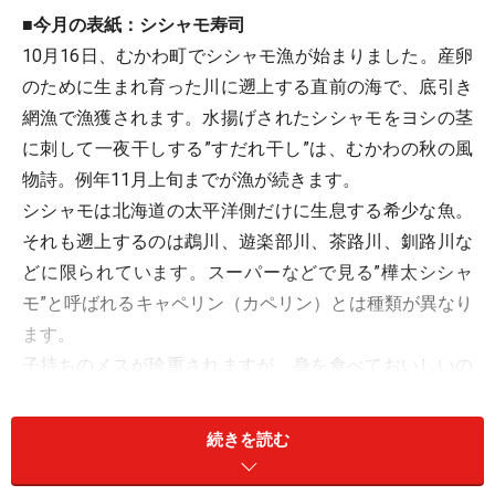
■今月の表紙：シシャモ寿司
10月16日、むかわ町でシシャモ漁が始まりました。産卵
のために生まれ育った川に遡上する直前の海で、底引き
網漁で漁獲されます。水揚げされたシシャモをヨシの茎
に刺して一夜干しする”すだれ干し”は、むかわの秋の風
物詩。例年11月上旬までが漁が続きます。
シシャモは北海道の太平洋側だけに生息する希少な魚。
それも遡上するのは鵡川、遊楽部川、茶路川、釧路川な
どに限られています。スーパーなどで見る”樺太シシャ
モ”と呼ばれるキャペリン（カペリン）とは種類が異なり
ます。
子持ちのメスが珍重されますが、身を食べておいしいの
はオス。産地のむかわ町では漁期のみのお楽しみ、オス
を握るシシャモ寿司を提供しています。
続きを読む
●
大豊寿司のシシャモ寿司
（From：読売新聞「恵みの大