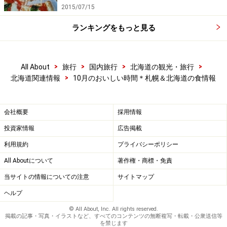
2015/07/15
●
北海道日本ハムファイターズ公式サイト
●
札幌ドーム
ランキングをもっと見る
>
>
>
>
All About
旅行
国内旅行
北海道の観光・旅行
>
北海道関連情報
10月のおいしい時間＊札幌＆北海道の食情報
▲フルーツのソースとの相性がよく、フランス料理ではお
馴染みの組み合わせ
会社概要
採用情報
ジビエの季節到来
投資家情報
広告掲載
利用規約
プライバシーポリシー
25日、道東でエゾシカ猟が解禁になりました。ジビエの
All Aboutについて
著作権・商標・免責
季節の到来ですね。北海道を代表するジビエ・エゾシカ
当サイトの情報についての注意
サイトマップ
を食べに出かけませんか？
ヘルプ
●
羊の次はエゾシカ！ 冬の北海道でジビエを
© All About, Inc. All rights reserved.
掲載の記事・写真・イラストなど、すべてのコンテンツの無断複写・転載・公衆送信等
エゾシカの豆知識からエゾシカ料理のおすすめ店までご
を禁じます