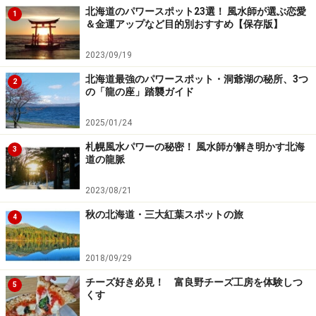
北海道のパワースポット23選！ 風水師が選ぶ恋愛
1
＆金運アップなど目的別おすすめ【保存版】
▲8回裏、新庄選手の最後のバッターボックス。会場は総立
2023/09/19
ちの大歓声。突き上げるメガホンで画像が撮れない…
北海道最強のパワースポット・洞爺湖の秘所、3つ
2
の「龍の座」踏襲ガイド
勝利が近づくにつれ、現役の姿を見られるのもあとわず
か。そう思うと複雑な心境に。新庄選手を入り口に、野
2025/01/24
球のさまざまな楽しみ方を教えてもらいました。数字だ
札幌風水パワーの秘密！ 風水師が解き明かす北海
3
けでは表せない、記憶に残る選手ですよね。
道の龍脈
2023/08/21
秋の北海道・三大紅葉スポットの旅
4
北海道に来てくれてホントありがとう！
2018/09/29
北海道に元気をありがとう！
チーズ好き必見！ 富良野チーズ工房を体験しつ
5
くす
【関連サイト】