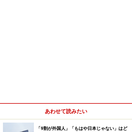
地」）
●
むかわ町ＨＰのシシャモ紹介
【INDEX】
●1P：札幌ドーム～日ハム日本一リポート｜ジビエの季
節到来｜海心窯しおのや～塩をオーダーしてみない？
（1P目はこの下に記事が続きます）
●
2P：日本料理とらや～おぼろづき×松茸｜札幌ドーム～
日ハムリーグ優勝｜朝市食堂～おにぎり｜
【おいしい時間バックナンバー】
●
9月のおいしい時間はこちらへ
あわせて読みたい
●
昨年10月のおいしい時間で取り上げた話題はこちら
●
札幌のおいしい店＆話題の店
※おいしい時間に登場した
「9割が外国人」「もはや日本じゃない」はど
札幌のお店のINDEXです。