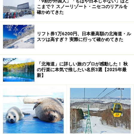
「9割が外国人」「もはや日本じゃない」はど
ますが、それは駆除やゲームで撃った肉を食べた不運な
こまで？ スノーリゾート・ニセコのリアルを
経験からではないでしょうか。シカ肉は狩猟の仕方で
確かめてきた
味、肉質が違ってきます。即死＆いち早く血抜きをする
など、適切に処理したシカ肉なら臭みはないものです。
リフト券1万6200円、日本最高額の北海道・ル
スツは高すぎ？ 実際に行って確かめてきた
しかも、シカ肉は
高タンパク低脂肪
。ミネラルやアミノ
酸をバランスよく含み、特に鉄分が豊富。抗がん作用や
肥満防止にも期待が集まる食品。女性には嬉しい食材で
「北海道」に詳しい旅のプロが感動した！ 秋
すね。
の行楽に本気で推したい名所3選【2025年最
新】
前置き書きが長くなってしまいましたが、次ページでは
エゾシカを楽しめる多彩なお店をご案内します。
※記事内容は執筆時点のものです。最新の内容をご確認くださ
い。