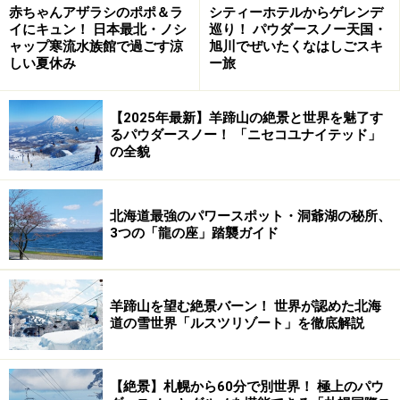
赤ちゃんアザラシのポポ＆ラ
シティーホテルからゲレンデ
次のページへ
1
/
2
イにキュン！ 日本最北・ノシ
巡り！ パウダースノー天国・
ャップ寒流水族館で過ごす涼
旭川でぜいたくなはしごスキ
しい夏休み
ー旅
【2025年最新】羊蹄山の絶景と世界を魅了す
るパウダースノー！ 「ニセコユナイテッド」
の全貌
北海道最強のパワースポット・洞爺湖の秘所、
3つの「龍の座」踏襲ガイド
羊蹄山を望む絶景バーン！ 世界が認めた北海
道の雪世界「ルスツリゾート」を徹底解説
【絶景】札幌から60分で別世界！ 極上のパウ