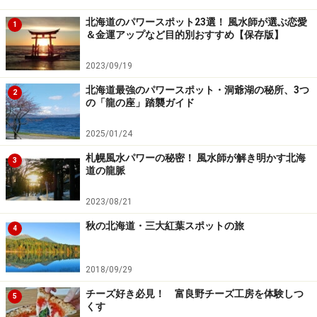
北海道のパワースポット23選！ 風水師が選ぶ恋愛
1
＆金運アップなど目的別おすすめ【保存版】
2023/09/19
北海道最強のパワースポット・洞爺湖の秘所、3つ
2
の「龍の座」踏襲ガイド
2025/01/24
札幌風水パワーの秘密！ 風水師が解き明かす北海
3
道の龍脈
2023/08/21
秋の北海道・三大紅葉スポットの旅
4
2018/09/29
チーズ好き必見！ 富良野チーズ工房を体験しつ
5
くす