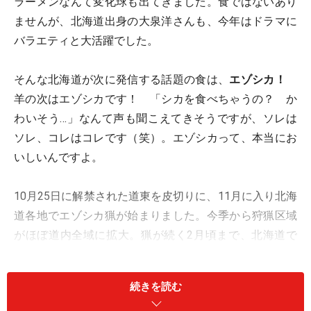
ラーメンなんて変化球も出てきました。食ではないあり
ませんが、北海道出身の大泉洋さんも、今年はドラマに
バラエティと大活躍でした。
そんな北海道が次に発信する話題の食は、
エゾシカ！
羊の次はエゾシカです！ 「シカを食べちゃうの？ か
わいそう…」なんて声も聞こえてきそうですが、ソレは
ソレ、コレはコレです（笑）。エゾシカって、本当にお
いしいんですよ。
10月25日に解禁された道東を皮切りに、11月に入り北海
道各地でエゾシカ猟が始まりました。今季から狩猟区域
がほぼ道内全域に拡大。猟が続く2月頃まで、北海道で
は焼き肉店からフランス料理まで、エゾシカメニューが
登場します。
続きを読む