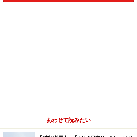
▲フルーツのソースとの相性がよく、フランス料理ではお
馴染みの組み合わせ
狩猟で獲る鳥獣肉をフランス語で、”ジビエ”と呼びます
が、エゾシカはまさに北海道が誇るジビエ。ヨーロッパ
では、ジビエの高級食材としてもっとも愛されている存
在です。狩猟期ならではのご馳走ですね。
エゾシカの赤身肉は、クセのない上品かつジューシーな
味わい。部位によって食感は異なりますが、ロースやモ
モは柔らかく、スペアリブは野生ならではの締まった肉
質を楽しめます。均一化された畜産肉とは違って、雌雄
や年齢、狩猟地など個体差による味の個性もまた魅力で
す。
あわせて読みたい
獣臭い、肉が硬いなど悪いイメージを持っている人もい