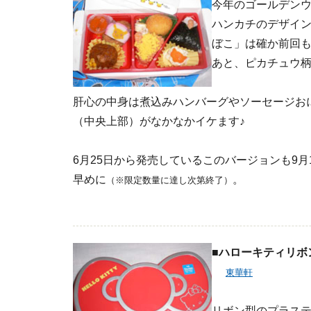
今年のゴールデン
ハンカチのデザイ
ぼこ」は確か前回
あと、ピカチュウ
肝心の中身は煮込みハンバーグやソーセージお
（中央上部）がなかなかイケます♪
6月25日から発売しているこのバージョンも9
早めに
。
（※限定数量に達し次第終了）
■ハローキティリボ
東華軒
リボン型のプラス