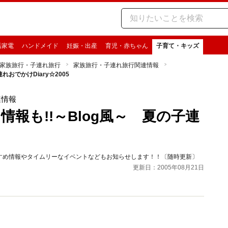
活家電
ハンドメイド
妊娠・出産
育児・赤ちゃん
子育て・キッズ
家族旅行・子連れ旅行
家族旅行・子連れ旅行関連情報
おでかけDiary☆2005
連情報
報も!!～Blog風～ 夏の子連
すめ情報やタイムリーなイベントなどもお知らせします！！〔随時更新〕
更新日：2005年08月21日