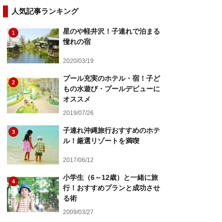
人気記事ランキング
星のや軽井沢！子連れで泊まる
1
憧れの宿
2020/03/19
プール充実のホテル・宿！子ど
2
もの水遊び・プールデビューに
オススメ
2019/07/26
子連れ沖縄旅行おすすめのホテ
3
ル！厳選リゾートを満喫
2017/06/12
小学生（6～12歳）と一緒に旅
4
行！おすすめプランと成功させ
る術
2009/03/27