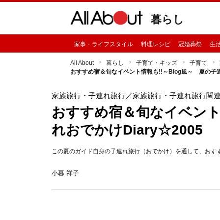
暮らし
家事・ライフスタイル
料理レシピ
冠婚葬祭
生
All About
暮らし
子育て・キッズ
子育て
おすすめ宿＆旬なイベント情報も!!～Blog風～ 夏の子連れ
家族旅行・子連れ旅行
／家族旅行・子連れ旅行関
おすすめ宿＆旬なイベント情
れおでかけDiary☆2005
この夏のガイド自身の子連れ旅行（おでかけ）を通して、おす
小暮 祥子