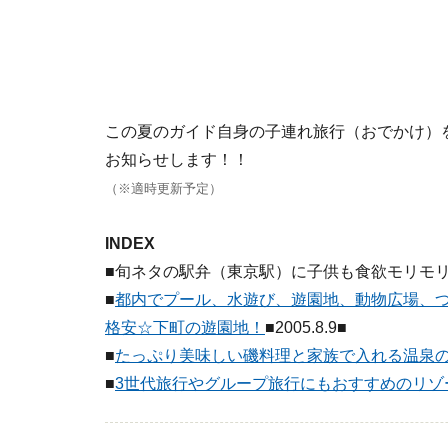
この夏のガイド自身の子連れ旅行（おでかけ）
お知らせします！！
（※適時更新予定）
INDEX
■旬ネタの駅弁（東京駅）に子供も食欲モリモリ！！■
■
都内でプール、水遊び、遊園地、動物広場、
格安☆下町の遊園地！
■2005.8.9■
■
たっぷり美味しい磯料理と家族で入れる温泉
■
3世代旅行やグループ旅行にもおすすめのリゾ