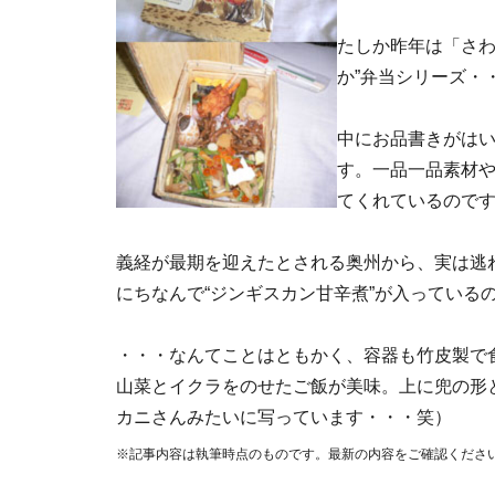
たしか昨年は「さわ
か”弁当シリーズ・
中にお品書きがは
す。一品一品素材
てくれているので
義経が最期を迎えたとされる奥州から、実は逃
にちなんで“ジンギスカン甘辛煮”が入っている
・・・なんてことはともかく、容器も竹皮製で
山菜とイクラをのせたご飯が美味。上に兜の形
カニさんみたいに写っています・・・笑）
※記事内容は執筆時点のものです。最新の内容をご確認くださ