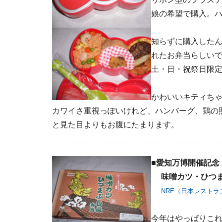
娘の希望で購入。
知らずに購入したん
れたお弁当らしい
土・日・祝祭日限
かわいいキティちゃ
カワイさ重視っぽいけれど、ハンバーグ、鶏の
と見た目よりもお腹にたまります。
■愛知万博開催記念
味噌カツ・ひつま
NRE（日本レスト
今年はやっぱりこ