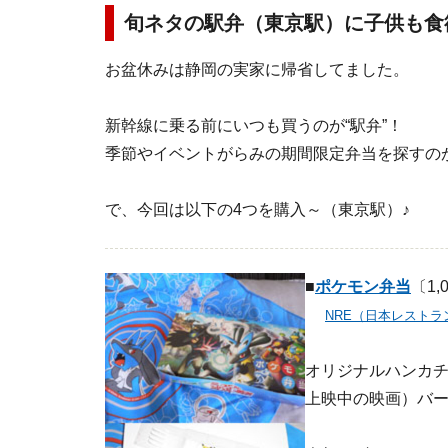
旬ネタの駅弁（東京駅）に子供も食欲モリ
お盆休みは静岡の実家に帰省してました。
新幹線に乗る前にいつも買うのが“駅弁”！
季節やイベントがらみの期間限定弁当を探すの
で、今回は以下の4つを購入～（東京駅）♪
■
ポケモン弁当
〔1,
NRE（日本レスト
オリジナルハンカチ
上映中の映画）バ