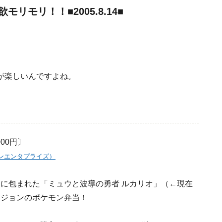
モリ！！■2005.8.14■
が楽しいんですよね。
000円〕
ランエンタプライズ）
に包まれた「ミュウと波導の勇者 ルカリオ」（←現在
ージョンのポケモン弁当！