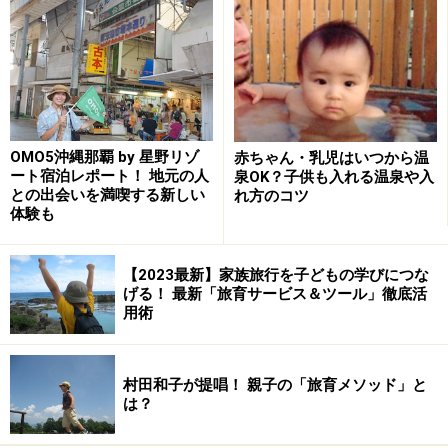
「シャトレーゼホテル 長野」のスイーツサ
ービスに迫る！
OMO5沖縄那覇 by 星野リゾ
赤ちゃん・乳児はいつから温
ート宿泊レポート！ 地元の人
泉OK？子供も入れる温泉や入
宿泊者限定のウェルカムスイーツサービス（15:00～18:00）
との出会いを満喫する新しい
れ方のコツ
体験も
シャトレーゼ好きにはたまらない「シャトレーゼホテル
長野」。早速サービスの全貌を紹介していきましょう。
【2023最新】家族旅行を子どもの学びにつな
至福の滞在は、宿泊者限定ウェルカムスイーツから始ま
げる！ 最新「旅育サービス＆ツール」徹底活
ります。10種類以上のスイーツから好きなものを選んだ
用術
ら、ソフトドリンクバーで飲み物も手にして、ゆっくり
チェックイン。スイーツは季節や日によって変わりま
村田和子が提唱！ 親子の「旅育メソッド」と
す。
は？