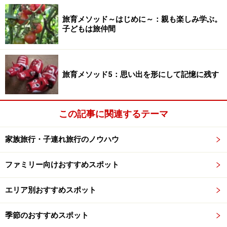
旅育メソッド～はじめに～：親も楽しみ学ぶ。
宿泊者様限定の無料アイスコーナー。30種類以上のアイスが
子どもは旅仲間
ズラリ！
そしてうれしいのが、宿泊者限定の無料アイスコーナ
ー。シャトレーゼといえば、アイスも有名ですよね。コ
旅育メソッド5：思い出を形にして記憶に残す
ーナーは2カ所あり、10階の展望浴場休憩スペース（提
供時間は15:00～24:00と6:00～9:00）はお風呂上がりに
ぴったり。2階のフロントカウンター向かいのアイスコ
この記事に関連するテーマ
ーナーでは24時間提供しています。実際にシャトレーゼ
家族旅行・子連れ旅行のノウハウ
の店舗で取り扱いのあるアイスが30種類以上並ぶので、
気になっていたアイスを試すチャンスです！
ファミリー向けおすすめスポット
エリア別おすすめスポット
シャトレーゼホテル 長野の客室。ファミリーに使いやすい
和室のほか、洋室もある
季節のおすすめスポット