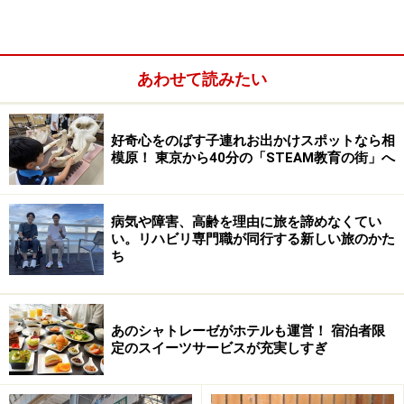
あわせて読みたい
好奇心をのばす子連れお出かけスポットなら相
模原！ 東京から40分の「STEAM教育の街」へ
病気や障害、高齢を理由に旅を諦めなくてい
い。リハビリ専門職が同行する新しい旅のかた
ち
シャトレーゼホテル 長野。ファミリーや女性客の利用が多
い
基本的にどのホテルにも何らかのスイーツサービスがあ
あのシャトレーゼがホテルも運営！ 宿泊者限
りますが、内容はホテルによって違い、特に「スイーツ
定のスイーツサービスが充実しすぎ
サービスの充実ぶりがすごい！」とSNSで話題になって
いるのが、「
シャトレーゼホテル 長野
」です。