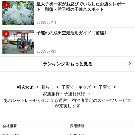
皇太子御一家がお忍びでいらしたお店をレポー
4
ト 那須・雅子様の子連れスポット
八ヶ岳の契約牧場の牛乳を使ったヨーグルトも楽しめる
2003/05/19
「シャトレーゼといえばスイーツということで、宿泊さ
子連れの成田空港活用ガイド〔前編〕
5
れる方にはスイーツを通して“癒し”を提供したいと考
え、朝食にもケーキとプリン・ヨーグルトなどのスイー
2007/07/31
ツをご提供しております。朝からケーキが食べられるた
ランキングをもっと見る
め、満足感やお得感があると好評です。朝食をとる方は
今年（2024年）の8月から80％を超えており、認知が高
まってきたと感じます」と広報担当の原さん。
>
>
>
>
All About
暮らし
子育て・キッズ
子育て
>
家族旅行・子連れ旅行
あのシャトレーゼがホテルも運営！ 宿泊者限定のスイーツサービス
朝から優雅な気分を過ごせる
が充実しすぎ
会場は10階展望レストランなので、どこまでも見渡せる
会社概要
採用情報
善光寺平の眺めもごちそう。このほか、夕食の宴会コー