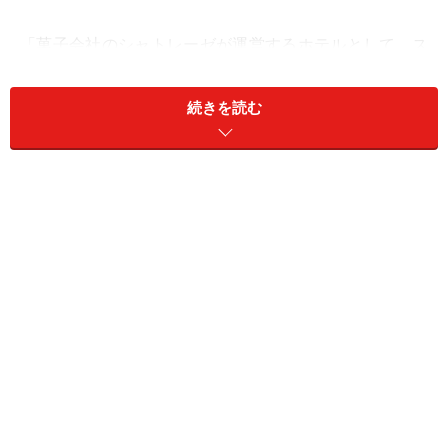
「菓子会社のシャトレーゼが運営するホテルとして、ス
イーツの要素をふんだんに入れた独自のサービスを提供
しています。サービスを通じて、お菓子のおいしさや楽
続きを読む
しさを伝えていきたいと考えています」とシャトレーゼ
広報の原さん。
ホテルは「シャトレーゼホテル」と「ガトーキングダ
ム」という2つのブランドで展開。「シャトレーゼホテ
ル」は観光やビジネスに利用しやすいアクセスのよい場
所にあり、子どもからシニアまで幅広い層に人気。「ガ
トーキングダム」は長期滞在型のリゾートホテルで、特
にファミリーに好評とのこと。なおシャトレーゼではホ
テル以外にもゴルフ場やワイナリーも経営しています。