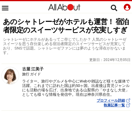
あのシャトレーゼがホテルも運営！ 宿泊
者限定のスイーツサービスが充実しすぎ
シャトレーゼにホテルがあるってご存じでしたか？ 人気のシャトレーゼ
スイーツを思う存分楽しめる宿泊者限定のスイーツサービスが充実して
おり、SNSで話題。シャトレーゼファンには夢のような滞在がかないま
す。
更新日：
2024年12月05日
古屋 江美子
旅行 ガイド
ライター。旅行やグルメを中心にWebや雑誌など様々な媒体で
活躍。これまでに訪れた国は約50ヶ国。出産後は育児ジャンル
にも活動の場を広げ、出身地である山梨県の「やまなし大使」
としても様々な情報を発信中。現在は神奈川県在住。
プロフィール詳細
執筆記事一覧