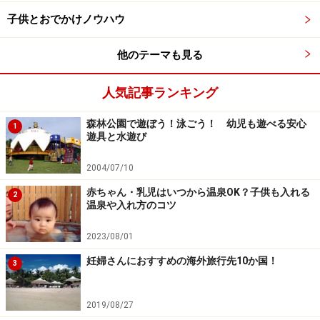
「シャトレーゼホテル 長野」の名物、朝食
ブッフェ
子供とおでかけノウハウ
他のテーマも見る
朝から至福の朝食ブッフェ（7:00～9:30 最終入店9:00）
人気記事ランキング
翌朝もお楽しみは続きます。「シャトレーゼホテル 長
森林公園で遊ぼう！泳ごう！ 幼児も遊べる安心
1
野」では、2023年8月のオープン当初から提供している
遊具と水遊び
スイーツとヨーグルト付きの朝食ブッフェが大人気。
2004/07/10
そばやおやきなどのご当地メニューや、野沢菜や小谷漬
赤ちゃん・乳児はいつから温泉OK？子供も入れる
2
温泉や入れ方のコツ
けなど長野らしい総菜に並んで、ケーキ・ヨーグルト・
プリンなど、約13種類のスイーツがずらり。料金は大人
2023/08/01
1800円（小学生900円 、4・5歳400円 、3歳以下無料）
妊婦さんにおすすめの海外旅行先10か国！
3
とホテルのブッフェスタイルの朝食としてはリーズナブ
ルだと思います（※料金は時期により変動する場合があ
2019/08/27
ります）。