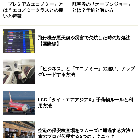
「プレミアムエコノミー」と
航空券の「オープンジョー」
USBポートを介してのデジカメなどの充電も可能です。
は？エコノミークラスとの違
とは？予約と買い方
いと特徴
次のページ
では、機内食やマイルを使った利用方法など
について紹介します。
飛行機が悪天候や災害で欠航した時の対処法
【国際線】
※記事内容は執筆時点のものです。最新の内容をご確認くださ
い。
※海外を訪れる際には最新情報の入手に努め、「
外務省 海外安全
ホームページ
」を確認するなど、安全確保に十分注意を払ってく
ださい。
「ビジネス」と「エコノミー」の違い、アップ
グレードする方法
次のページへ
1
/
2
LCC「タイ・エアアジアX」手荷物ルールと利
用方法
空港の保安検査場をスムーズに通過する方法！
旅のプロが伝授する6つのテクニック