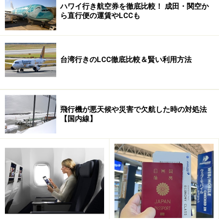
ハワイ行き航空券を徹底比較！ 成田・関空か
15.4インチのモニタースクリーンでiPodやiPhoneを再生
ら直行便の運賃やLCCも
できます。またパソコン用のシート電源も完備するな
ど、機内でも退屈しません。
そして注目は機内エンターテインメントシステムです。
台湾行きのLCC徹底比較＆賢い利用方法
ビジネスクラスやファーストクラスでは
15.4インチのモ
ニタースクリーン
を採用し、機内ではオンデマンド方式
によって、映画・テレビプログラム・ゲーム・子供向け
プログラム・オーディオなど、合計150時間以上に上る
飛行機が悪天候や災害で欠航した時の対処法
【国内線】
様々なエンターテインメントをノイズキャンセリングヘ
ッドフォンで楽しむことができます。
また世界で初めて、
iPodやiPhone
を機内のエンターテイ
ンメンに接続可能になったことです。充電機能も搭載さ
れており、15.4インチのモニタースクリーンで持参した
音楽や映像データを再生することができます。更に各シ
ートにはシート電源（110V）も備え付けられている他、