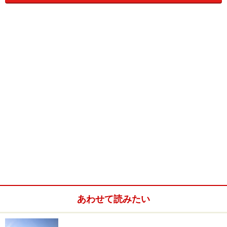
180度倒れる水平フルフラットシートで目的地までぐっ
すり眠ることができます。隣の席とは仕切りもあり、ま
た調節可能なLED（発光ダイオード）読書灯も搭載する
など、プライベートな空間が確保されています。
シート配列については、2-2-2（ボーイング747-400型機
の場合）となりますが、既にブリティッシュ・エアウェ
イズのビジネスクラスでも例がありますが、前向きと後
ろ向きのシート（進行方向の逆向き）がそれぞれありま
す。
iPodやiPhoneも接続可能
あわせて読みたい