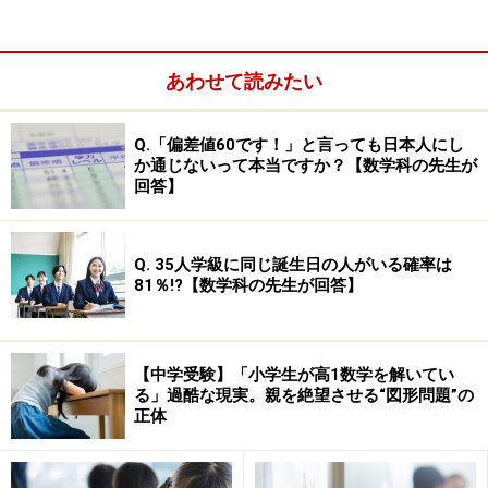
あわせて読みたい
Q.「偏差値60です！」と言っても日本人にし
か通じないって本当ですか？【数学科の先生が
回答】
Q. 35人学級に同じ誕生日の人がいる確率は
夏休み・冬休みは中学生希望者対象に主要教科の講習を
81％!?【数学科の先生が回答】
実施、高校では休暇中講習のほかに「特別課外講座」と
して国・数・英合わせて8講座が放課後に開かれる。
【中学受験】「小学生が高1数学を解いてい
る」過酷な現実。親を絶望させる“図形問題”の
“自分探し学習”として各教科での取り組みも工夫されて
正体
いる。中学では社会科の「社会科博士号」、英語科のレ
シテーション（暗唱）コンテストや英文絵日記、国語科