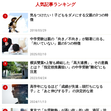
人気記事ランキング
気をつけたい！子どもをダメにする父親の3つの特
1
徴
2018/03/29
中学受験は親の「向き／不向き」が顕著に出る。
2
「向いていない」親の5つの特徴
2025/02/10
横浜雙葉×上智も締結した「高大連携」、その意義
3
とは？「指定校推薦狙い」の中学受験“難化”にも
注意
2023/04/24
高学年になるほど「成績が失速→頭打ちになる
4
子」と「あと伸びする子」 の決定的な差
2024/11/13
東京で「お受験熱」が高い街・低い街。港区・渋