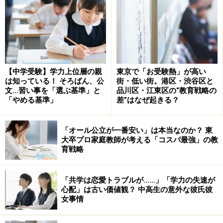
の読書マラソンなど、生徒が各自研究や作成、発表など
に取り組みながら興味・関心を深めていく。
年3回の「学問体験講座」は東邦の中高大連携によって
実現したもの。大学理学部との実験授業として「ナノの
【中学受験】学力上位層の親
東京で「お受験熱」が高い
世界―フラーレンとナノチューブ」「ホタルの光を人工
は知っている！ そろばん、公
街・低い街。港区・渋谷区と
的に再現しよう」「ロボットを作ってみよう?ロボット製
文…習い事を「選ぶ基準」と
品川区・江東区の“教育戦略の
「やめる基準」
差”はなぜ起きる？
作とプログラミング?」など魅力的な講座が並び、毎年た
くさんの中高生が受講を希望する。このほか他大学から
専門家を招いて講座も開催。
「オール公立が一番安い」は本当なのか？ 東
大卒プロ家庭教師が考える「コスパ最強」の教
育戦略
※記事内容は執筆時点のものです。最新の内容をご確認くださ
い。
「共学は恋愛トラブルが……」「学力の失速が
心配」は古い価値観？ 中高生の意外な彼氏彼
女事情
次のページへ
1
/
2