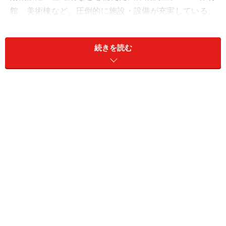
館、美術棟など、圧倒的に施設・設備が充実している。
なお、高校での外部募集もある。
続きを読む
工夫が凝らされる“自分探し学習”
3学期制・週6日制で50分授業、月～金は6時間授業、土
曜は4時間授業を実施、中学の理科は毎週実験を行うな
ど各教科とも理解のプロセスを重んじ、演習や実験・実
習を多くしながら先取り教育を実践する。英語は中1よ
りオーラルコミュニケーションの時間を設置、日本人教
員とネイティブ教員のティームティーチングによって授
業を行う。