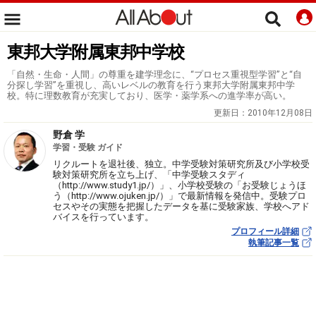
東邦大学附属東邦中学校
「自然・生命・人間」の尊重を建学理念に、“プロセス重視型学習”と“自
分探し学習”を重視し、高いレベルの教育を行う東邦大学附属東邦中学
校。特に理数教育が充実しており、医学・薬学系への進学率が高い。
更新日：
2010年12月08日
野倉 学
学習・受験 ガイド
リクルートを退社後、独立。中学受験対策研究所及び小学校受
験対策研究所を立ち上げ、「中学受験スタディ
（http://www.study1.jp/）」、小学校受験の「お受験じょうほ
う（http://www.ojuken.jp/）」で最新情報を発信中。受験プロ
セスやその実態を把握したデータを基に受験家族、学校へアド
バイスを行っています。
プロフィール詳細
執筆記事一覧