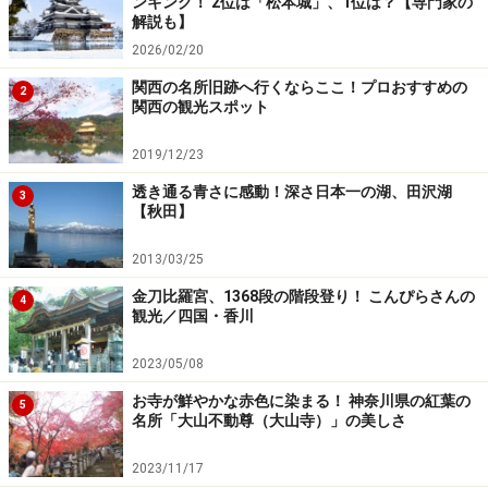
ンキング！ 2位は「松本城」、1位は？【専門家の
解説も】
2026/02/20
関西の名所旧跡へ行くならここ！プロおすすめの
2
関西の観光スポット
2019/12/23
透き通る青さに感動！深さ日本一の湖、田沢湖
3
【秋田】
2013/03/25
金刀比羅宮、1368段の階段登り！ こんぴらさんの
4
観光／四国・香川
2023/05/08
お寺が鮮やかな赤色に染まる！ 神奈川県の紅葉の
5
名所「大山不動尊（大山寺）」の美しさ
2023/11/17