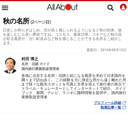
秋の名所
(2ページ目)
日差しが和らぎはじめ、空が高く感じられるようになると秋の到来。旅
を楽しむにも良い季節ですね。コスモス、曼珠沙華、コキアなど秋の花
が彩る風景や、古い町並みなど秋を感じることができる名所をご紹介し
ます。
更新日：
2010年08月15日
村田 博之
名所・旧跡 ガイド
国内旅行業務取扱管理者
各地に点在する名所・旧跡と絵になる風景を求めて日本国内を
隅々まで訪ね歩く。 この経験を元に身近な所から遠く離れた所
まで様々な観光スポットを写真と文章を添えて旅行者の視点で
トラベル・キュレーターとしてインターネットで紹介。 ガイド
ブック、新聞、テレビ、ラジオに随時情報を提供中。 国内旅行
業務取扱管理者
プロフィール詳細
執筆記事一覧