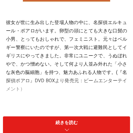
彼女が世に生み出した登場人物の中に、名探偵エルキュ
ール・ポアロがいます。卵型の頭にとても大きな口髭の
小男、とってもおしゃれで、フェミニスト。元々はベル
ギー警察にいたのですが、第一次大戦に避難民としてイ
ギリスにやってきました。非常にユニークで、うぬぼれ
やで、かつ憎めない。そして何より人並み外れた「小さ
な灰色の脳細胞」を持つ、魅力あふれる人物です。(『名
探偵ポアロ』DVD BOXより発売元：ビームエンターテイ
メント）
このポアロ氏、実は大変な美食家です。たとえば、『マ
ギンティ夫人は死んだ』（1982年、ハヤカワ・ミステリ
続きを読む
文庫）の１シーン。