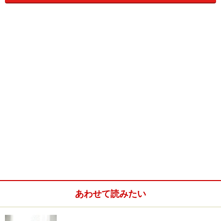
『
食べることは、もはや単なる肉体的な歓びばかりでは
なく、知的探究の域にまで達するのだ。つぎの食事まで
のあいだに、はじめてお目にかかるようなすばらしい料
理を出してくれそうな店を検討したり、探究したりする
ことに、彼はたくさんの時間を費やすのだ。
』
といった美食に関する持論が展開されています。ちなみ
にこの日の晩餐は、ポアロ氏お気に入りのフランス料理
店で、エスカルゴ料理を堪能したのでした。
クリスティが描く1900年代の英国の食卓
あわせて読みたい
小説の中のシーンは、描かれた当時の人々の食生活を私