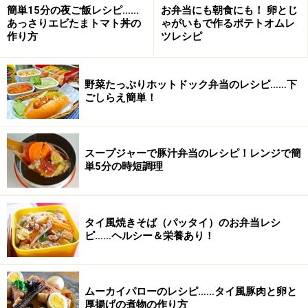
簡単15分の夜ご飯レシピ……
お弁当にも朝食にも！ 卵とじ
あっさりエビたまトマト丼の
ゃがいもで作るポテトオムレ
作り方
ツレシピ
ちなみにクランペット（Crumpets）とは、イギリスの代
表的なおやつで、小さめのホットケーキのようなイギリ
スの伝統的なお菓子です。
野菜たっぷりホットドック弁当のレシピ……下
ごしらえ簡単！
トリックやストーリーはもちろんですが、こんなふうに
別の側面からミステリーを読んでみるというのも、１つ
の楽しみ方かもしれません。
スープジャーで豚汁弁当のレシピ！レンジで簡
単5分の時短調理
【関連情報】
おいしいミステリー（２）【クッキングママ・シリー
タイ風焼きそば（パッタイ）のお弁当レシ
ズ】
ピ……ヘルシー＆栄養あり！
ミステリーとレシピがいっぺんに楽しめる、探偵ケータ
ラー・ゴルディシリーズ
ムーカイパローのレシピ……タイ風豚肉と卵と
厚揚げの煮物の作り方
おいしいミステリー（３）【パトリシア・コーンウェル