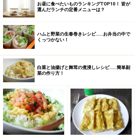
お昼に食べたいものランキングTOP10！ 皆が
たちに教えてくれます。1900年代初頭から中期のイギリ
選んだランチの定番メニューは？
スの食卓（といっても主に上流階級ですが）をのぞいて
みましょう。短編集『クリスマスプディングの冒険』
（1985、ハヤカワ・ミステリ文庫）での、午後のお茶の
ハムと野菜の生春巻きレシピ……お弁当の中で
くっつかない！
時間の1シーンから。
『
おやつがはこびこまれてきた。ホットケーキに、クラ
ンペットに、サンドイッチに、なお三種類という、豊富
白菜と油揚げと舞茸の煮浸しレシピ……簡単副
菜の作り方！
なおやつだった。
』
この短編集の中には、他にもクリスマスの晩餐の場面で
はカキのスープや、七面鳥のグリル、七面鳥の栗詰め、
プラム・プディング、料理店での食事の場面では、ひら
めの切り身、ビーフステーキetc…。おいしそうなお料理
が並んでいます。