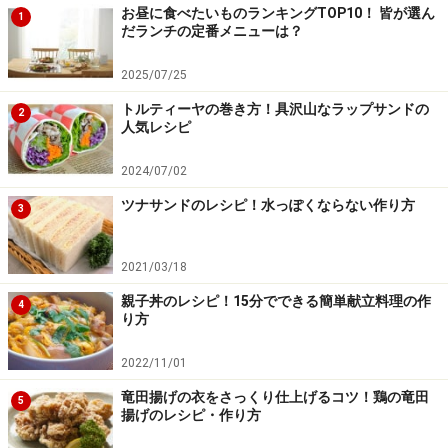
お昼に食べたいものランキングTOP10！ 皆が選ん
1
だランチの定番メニューは？
2025/07/25
トルティーヤの巻き方！具沢山なラップサンドの
2
人気レシピ
2024/07/02
ツナサンドのレシピ！水っぽくならない作り方
3
2021/03/18
親子丼のレシピ！15分でできる簡単献立料理の作
4
り方
2022/11/01
竜田揚げの衣をさっくり仕上げるコツ！鶏の竜田
5
揚げのレシピ・作り方