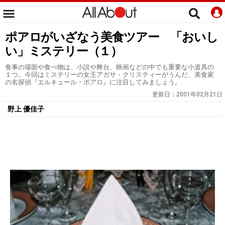
ポアロがいざなう美食ツアー 「おいし
い」ミステリー（１）
食事の場面や食べ物は、小説や舞台、映画などの中でも重要な小道具の
１つ。今回はミステリーの女王アガサ・クリスティーがうんだ、美食家
の名探偵『エルキュール・ポアロ』に注目してみましょう。
更新日：
2001年02月21日
野上 優佳子