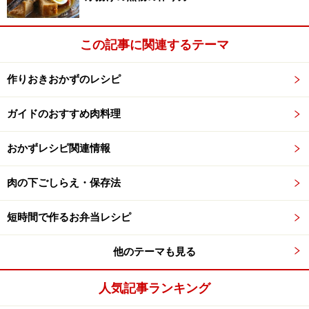
の食卓】
人気ミステリー・検屍官ケイ・スカッペータシリーズに
この記事に関連するテーマ
登場したお料理がレシピ本に
作りおきおかずのレシピ
※記事内容は執筆時点のものです。最新の内容をご確認くださ
い。
※衛生面および保存状態に起因して食中毒や体調不良を引き起こ
ガイドのおすすめ肉料理
す場合があります。必ず清潔な状態で、正しい方法で行い、なる
べく早めにお召し上がりください。また、持ち運びの際は保存方
おかずレシピ関連情報
法に注意してください。
肉の下ごしらえ・保存法
【編集部おすすめの購入サイト】
短時間で作るお弁当レシピ
Amazonで人気レシピの書籍をチェック！
他のテーマも見る
楽天市場で人気レシピの書籍をチェック！
人気記事ランキング