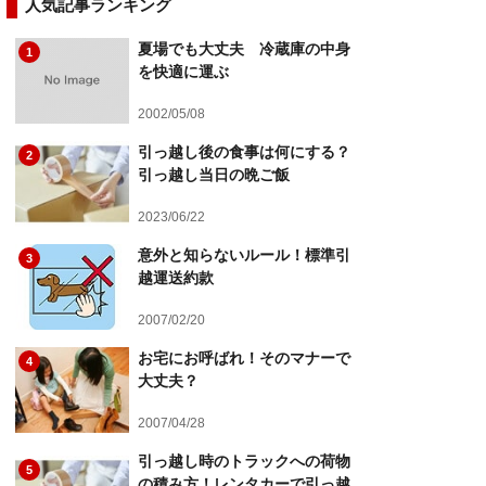
人気記事ランキング
夏場でも大丈夫 冷蔵庫の中身
1
を快適に運ぶ
2002/05/08
引っ越し後の食事は何にする？
2
引っ越し当日の晩ご飯
2023/06/22
意外と知らないルール！標準引
3
越運送約款
2007/02/20
お宅にお呼ばれ！そのマナーで
4
大丈夫？
2007/04/28
引っ越し時のトラックへの荷物
5
の積み方！レンタカーで引っ越