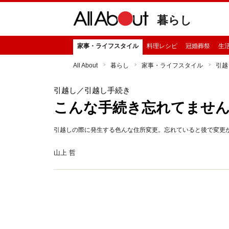
暮らし
家事・ライフスタイル
料理レシピ
冠婚葬祭
生
All About
暮らし
家事・ライフスタイル
引越
引越し
／引越し手続き
こんな手続き忘れてませ
引越しの際に発生する色んな住所変更。忘れていると後で変更
山上 哲