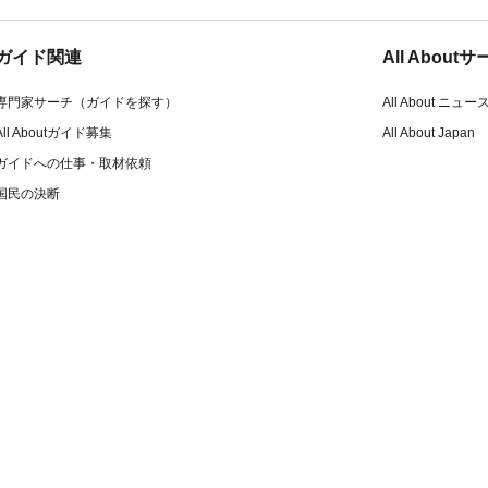
ガイド関連
All Abou
専門家サーチ（ガイドを探す）
All About ニュー
All Aboutガイド募集
All About Japan
ガイドへの仕事・取材依頼
国民の決断