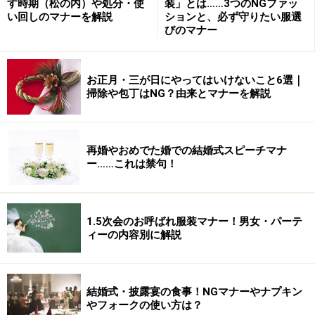
す時期（松の内）や処分・使
装」とは……3つのNGファッ
い回しのマナーを解説
ションと、必ず守りたい服選
びのマナー
お正月・三が日にやってはいけないこと6選｜
掃除や包丁はNG？由来とマナーを解説
再婚やおめでた婚での結婚式スピーチマナ
ー……これは禁句！
1.5次会のお呼ばれ服装マナー！男女・パーテ
ィーの内容別に解説
結婚式・披露宴の食事！NGマナーやナプキン
やフォークの使い方は？