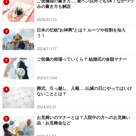
ご祝儀袋の書き方……筆ペン以外でもOK！なかづづ
1
みの書き方も解説
2025/01/13
日本の伝統"お神輿"とは？ ルーツや役割を知ろ
2
う！
2024/11/17
ご祝儀の相場っていくら？ 結婚式の金額マナー
3
2023/11/04
葬式、引っ越し、入籍……仏滅の日にやってはいけ
4
ないこととは？
2024/03/31
お見舞いのマナーとは？入院中の方へのお見舞い
5
品・お見舞金など