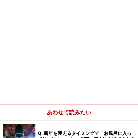
いくら会費制でも、別に御祝いを渡したいと思うことも
あります。その場合は、当日には持参してはいけませ
ん。当日は本人たちもいろいろと忙しいですし品物を持
参された場合でも、持って帰る場所にもこまります。
他の出席者の前で渡すことも出し抜いた印象を与えます
のでよくありません。ただし、当日に花束やシャンパン
など会場が華やかになるようなものならかまわないでし
ょう。
あわせて読みたい
※記事内容は執筆時点のものです。最新の内容をご確認くださ
い。
Q. 新年を迎えるタイミングで「お風呂に入っ