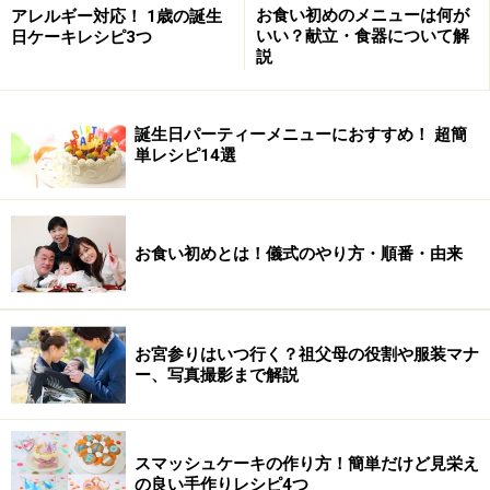
お食い初めのメニューは何が
アレルギー対応！ 1歳の誕生
いい？献立・食器について解
日ケーキレシピ3つ
説
誕生日パーティーメニューにおすすめ！ 超簡
単レシピ14選
お食い初めとは！儀式のやり方・順番・由来
お宮参りはいつ行く？祖父母の役割や服装マナ
ー、写真撮影まで解説
スマッシュケーキの作り方！簡単だけど見栄え
の良い手作りレシピ4つ