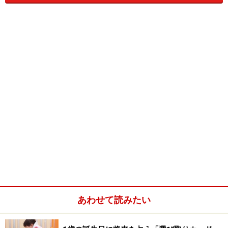
＜関連記事・コラム＞
・
出産祝いを贈る
母子ともに健康であることを確認してからお祝いを
・
命名とお七夜
あかちゃんが生まれてから最初の筋目
・
お宮参り
赤ちゃんが生まれて初めて神社にお参りする行事
・
お食い初め
あわせて読みたい
子供が一生、食べ物に困らないように願う
・
初節句を祝う