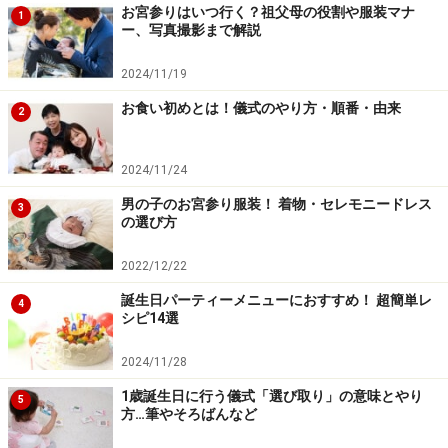
お宮参りはいつ行く？祖父母の役割や服装マナ
1
ー、写真撮影まで解説
2024/11/19
お食い初めとは！儀式のやり方・順番・由来
2
2024/11/24
男の子のお宮参り服装！ 着物・セレモニードレス
3
の選び方
2022/12/22
誕生日パーティーメニューにおすすめ！ 超簡単レ
4
シピ14選
2024/11/28
1歳誕生日に行う儀式「選び取り」の意味とやり
5
方…筆やそろばんなど