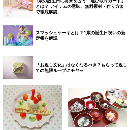
1歳の誕生日に将来を占う「選び取りカード」
子どもが生まれて初めて迎える節句
とは？ アイテムの意味、無料素材・作り方ま
・
七五三を祝う
で徹底解説
子供の厄をはらう
・
入学祝い
スマッシュケーキとは？1歳の誕生日祝いの新
新生活の第一歩を祝う
定番を解説
・
ギフトを探せる、贈れる総合サイト
ギフトを用途、対象、商品別に贈れるサイトを厳選
※記事内容は執筆時点のものです。最新の内容をご確認くださ
「お返し文化」はなくなるべき？もらって返し
い。
ての無限ループにモヤッ
次のページへ
1
/
3