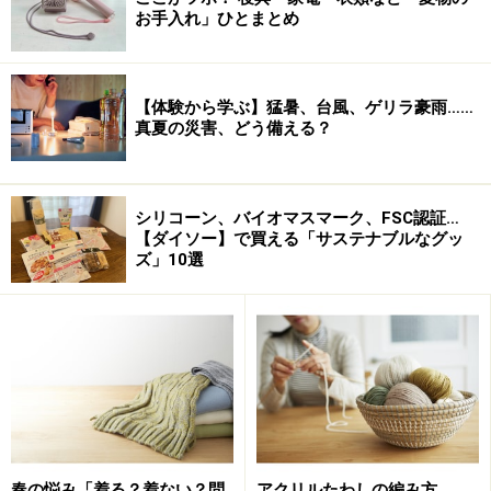
お手入れ」ひとまとめ
【体験から学ぶ】猛暑、台風、ゲリラ豪雨……
真夏の災害、どう備える？
お茶の渋みのもとになるタンニンは、お湯が高温になる
シリコーン、バイオマスマーク、FSC認証…
【ダイソー】で買える「サステナブルなグッ
ほどよく溶け出すので、 お茶は低温で時間をかけて出し
ズ」10選
た方が、苦みや渋み・雑味も少なくて美味。 このポット
で作るお茶は、お水の中でゆっくり茶葉が開くから、甘
みがあってその上まろやかで、とってもおいしいんで
す。
こんなに手軽に作ることができる上、お茶の旨みをしっ
かりと堪能することができるんですから、 この水出しポ
ット、相当の優れものです☆
春の悩み「着る？着ない？問
アクリルたわしの編み方……