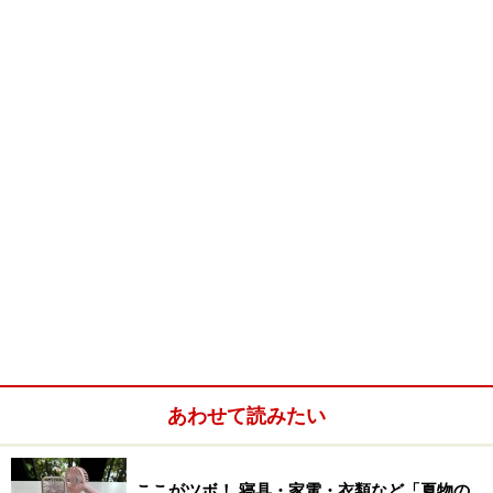
ットの中にこんな
ふう茶葉を入れ
て、あとは目盛り
に従ってお水を注
ぐだけでＯＫ。
冷蔵庫の中にそのまま入れて、待つこと３～６時間で、
美味しい冷茶の完成です。 全く手間がかかりません。
また、蓋はとても目の細かいフィルターになっているの
で、しっかりと濾すことができますし、もちろんそのま
まグラスに注ぐことができます。
あわせて読みたい
ここがツボ！ 寝具・家電・衣類など「夏物の