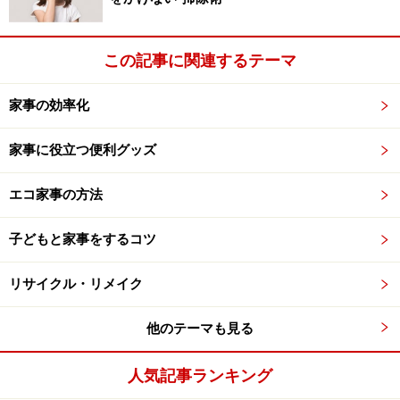
この記事に関連するテーマ
◆
「ＣＯＣＯＡ」
http://www.rakuten.co.jp/cocoa/
家事の効率化
ラッキーピッグ 水出し茶ポット
家事に役立つ便利グッズ
2,100円（税込）
エコ家事の方法
子どもと家事をするコツ
●
関連サイト～新生活におすすめの家事グッズ～
*
月兎
リサイクル・リメイク
印のボール＆バット
*
工房アイザワのちゅうぼうこもの
*
ピュアリネンのキッチンクロス
*
DEAN&DELUCAのマグ
他のテーマも見る
カップ
*
「末永い幸せ」という名の中国茶
from 雑貨サイト
器
*
ル・クルーゼのお鍋
from 中国茶サイト
from スタイリッシ
人気記事ランキング
ュレシピサイト