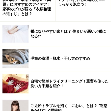
題」におすすめのアイデア！
しっかり泡立つ！
家事のプロが語る「衣類整理
の道すじ」とは？
キュートな絵柄にも大
注目！
鬱になりやすい家とは？ 住まいが悪いと鬱に
なる⁉
ポットは耐熱ガラス製。とっ
ても清潔感があります。
そして、このキュートなラッ
キーピッグの絵柄にも大注目！です。
毛布の洗濯・脱水・干し方のすすめ
さらに、ポットだけでなく箱にもかわいいブタさんがい
っぱいなんですよ～。
（未だ箱が捨てられないわたし。。。）
パッケージもかわいいので、気取らない気軽なプレゼン
自宅で簡単ドライクリーニング！重曹を使った
洗い方手順を紹介！
トとしても最適です。
この水出しポットで作るおいしい冷茶を、夏も冬もみな
ご近所トラブルを招く「におい」とは？ “迷惑
さんでどうぞ。
をかけない”掃除術