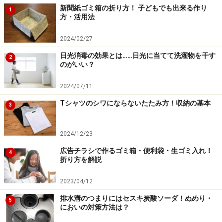
新聞紙ゴミ箱の折り方！ 子どもでも出来る作り
1
※記事内容は執筆時点のものです。最新の内容をご確認くださ
方・活用法
い。
2024/02/27
日光消毒の効果とは……日光に当てて洗濯物を干す
【編集部おすすめの購入サイト】
2
のがいい？
Amazonで人気の家事用品をチェック！
2024/07/11
Tシャツのシワにならないたたみ方！収納の基本
3
楽天市場で人気の家事用品をチェック！
2024/12/23
広告チラシで作るゴミ箱・便利袋・生ゴミ入れ！
4
折り方を解説
2023/04/12
排水溝のつまりにはセスキ炭酸ソーダ！ぬめり・
5
においの対策方法は？